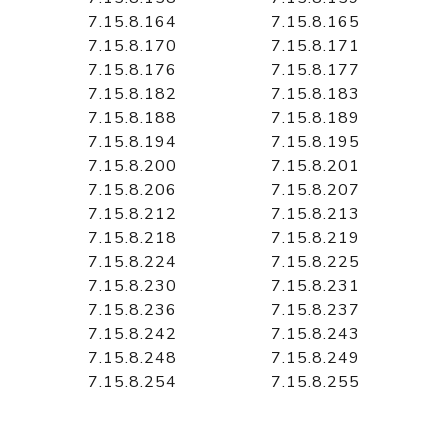
7.15.8.164
7.15.8.165
7.15.8.170
7.15.8.171
7.15.8.176
7.15.8.177
7.15.8.182
7.15.8.183
7.15.8.188
7.15.8.189
7.15.8.194
7.15.8.195
7.15.8.200
7.15.8.201
7.15.8.206
7.15.8.207
7.15.8.212
7.15.8.213
7.15.8.218
7.15.8.219
7.15.8.224
7.15.8.225
7.15.8.230
7.15.8.231
7.15.8.236
7.15.8.237
7.15.8.242
7.15.8.243
7.15.8.248
7.15.8.249
7.15.8.254
7.15.8.255