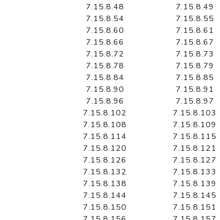
7.15.8.48
7.15.8.49
7.15.8.54
7.15.8.55
7.15.8.60
7.15.8.61
7.15.8.66
7.15.8.67
7.15.8.72
7.15.8.73
7.15.8.78
7.15.8.79
7.15.8.84
7.15.8.85
7.15.8.90
7.15.8.91
7.15.8.96
7.15.8.97
7.15.8.102
7.15.8.103
7.15.8.108
7.15.8.109
7.15.8.114
7.15.8.115
7.15.8.120
7.15.8.121
7.15.8.126
7.15.8.127
7.15.8.132
7.15.8.133
7.15.8.138
7.15.8.139
7.15.8.144
7.15.8.145
7.15.8.150
7.15.8.151
7.15.8.156
7.15.8.157