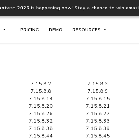
ontest 2026
is happening now! Stay a chance to win amaz
S
PRICING
DEMO
RESOURCES
IP2Location.io API
IP2Locati
Core IP geolocation API
Process mu
7.15.8.2
7.15.8.3
documentation
request
7.15.8.8
7.15.8.9
7.15.8.14
7.15.8.15
7.15.8.20
7.15.8.21
Domain WHOIS API
Hosted D
7.15.8.26
7.15.8.27
Comprehensive WHOIS data
Retrieve 
lookup
7.15.8.32
7.15.8.33
7.15.8.38
7.15.8.39
7.15.8.44
7.15.8.45