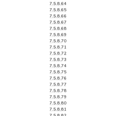
7.5.8.64
7.5.8.65
7.5.8.66
7.5.8.67
7.5.8.68
7.5.8.69
7.5.8.70
7.5.8.71
7.5.8.72
7.5.8.73
7.5.8.74
7.5.8.75
7.5.8.76
7.5.8.77
7.5.8.78
7.5.8.79
7.5.8.80
7.5.8.81
7.5.8.82