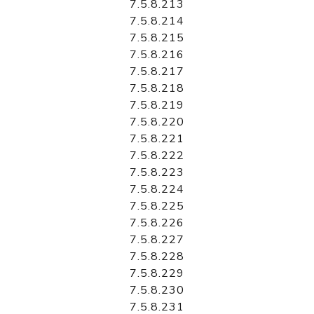
7.5.8.213
7.5.8.214
7.5.8.215
7.5.8.216
7.5.8.217
7.5.8.218
7.5.8.219
7.5.8.220
7.5.8.221
7.5.8.222
7.5.8.223
7.5.8.224
7.5.8.225
7.5.8.226
7.5.8.227
7.5.8.228
7.5.8.229
7.5.8.230
7.5.8.231