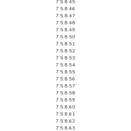
7.5.8.45
7.5.8.46
7.5.8.47
7.5.8.48
7.5.8.49
7.5.8.50
7.5.8.51
7.5.8.52
7.5.8.53
7.5.8.54
7.5.8.55
7.5.8.56
7.5.8.57
7.5.8.58
7.5.8.59
7.5.8.60
7.5.8.61
7.5.8.62
7.5.8.63