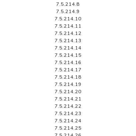
7.5.214.8
7.5.214.9
7.5.214.10
7.5.214.11
7.5.214.12
7.5.214.13
7.5.214.14
7.5.214.15
7.5.214.16
7.5.214.17
7.5.214.18
7.5.214.19
7.5.214.20
7.5.214.21
7.5.214.22
7.5.214.23
7.5.214.24
7.5.214.25
7.5.214.26