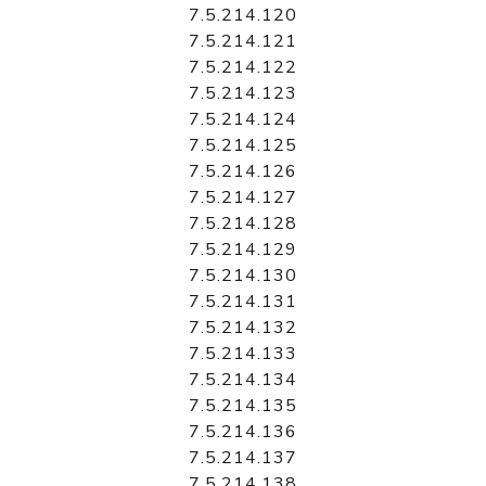
7.5.214.120
7.5.214.121
7.5.214.122
7.5.214.123
7.5.214.124
7.5.214.125
7.5.214.126
7.5.214.127
7.5.214.128
7.5.214.129
7.5.214.130
7.5.214.131
7.5.214.132
7.5.214.133
7.5.214.134
7.5.214.135
7.5.214.136
7.5.214.137
7.5.214.138