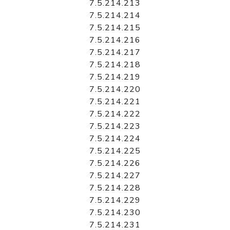
7.5.214.213
7.5.214.214
7.5.214.215
7.5.214.216
7.5.214.217
7.5.214.218
7.5.214.219
7.5.214.220
7.5.214.221
7.5.214.222
7.5.214.223
7.5.214.224
7.5.214.225
7.5.214.226
7.5.214.227
7.5.214.228
7.5.214.229
7.5.214.230
7.5.214.231