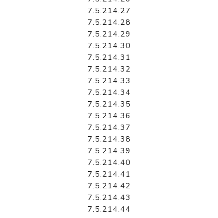
7.5.214.27
7.5.214.28
7.5.214.29
7.5.214.30
7.5.214.31
7.5.214.32
7.5.214.33
7.5.214.34
7.5.214.35
7.5.214.36
7.5.214.37
7.5.214.38
7.5.214.39
7.5.214.40
7.5.214.41
7.5.214.42
7.5.214.43
7.5.214.44