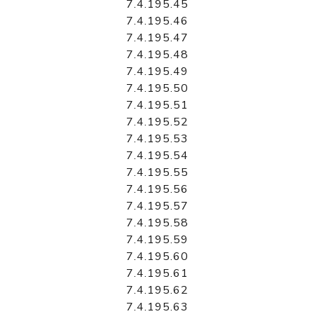
7.4.195.45
7.4.195.46
7.4.195.47
7.4.195.48
7.4.195.49
7.4.195.50
7.4.195.51
7.4.195.52
7.4.195.53
7.4.195.54
7.4.195.55
7.4.195.56
7.4.195.57
7.4.195.58
7.4.195.59
7.4.195.60
7.4.195.61
7.4.195.62
7.4.195.63