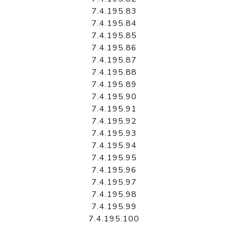
7.4.195.83
7.4.195.84
7.4.195.85
7.4.195.86
7.4.195.87
7.4.195.88
7.4.195.89
7.4.195.90
7.4.195.91
7.4.195.92
7.4.195.93
7.4.195.94
7.4.195.95
7.4.195.96
7.4.195.97
7.4.195.98
7.4.195.99
7.4.195.100