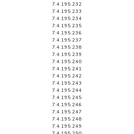
7.4.195.232
7.4.195.233
7.4.195.234
7.4.195.235
7.4.195.236
7.4.195.237
7.4.195.238
7.4.195.239
7.4.195.240
7.4.195.241
7.4.195.242
7.4.195.243
7.4.195.244
7.4.195.245
7.4.195.246
7.4.195.247
7.4.195.248
7.4.195.249
7.4.195.250