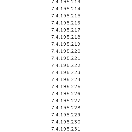
7.4.195.213
7.4.195.214
7.4.195.215
7.4.195.216
7.4.195.217
7.4.195.218
7.4.195.219
7.4.195.220
7.4.195.221
7.4.195.222
7.4.195.223
7.4.195.224
7.4.195.225
7.4.195.226
7.4.195.227
7.4.195.228
7.4.195.229
7.4.195.230
7.4.195.231