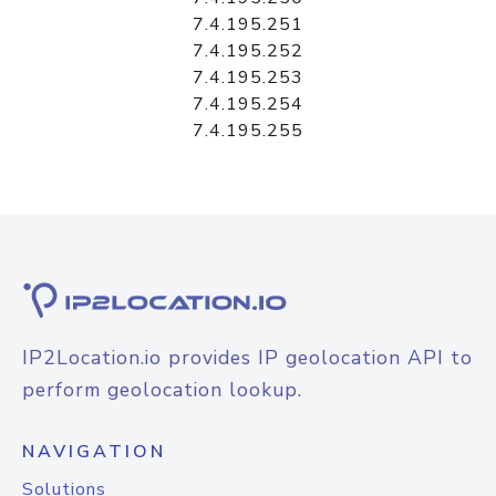
7.4.195.251
7.4.195.252
7.4.195.253
7.4.195.254
7.4.195.255
IP2Location.io provides IP geolocation API to
perform geolocation lookup.
NAVIGATION
Solutions