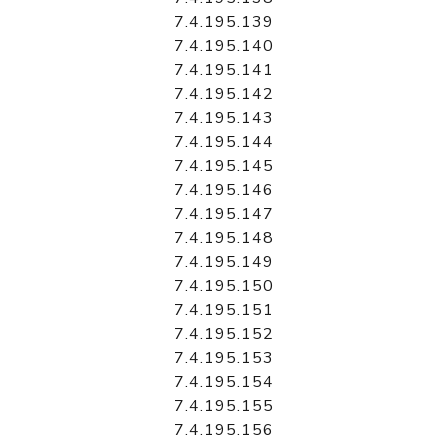
7.4.195.139
7.4.195.140
7.4.195.141
7.4.195.142
7.4.195.143
7.4.195.144
7.4.195.145
7.4.195.146
7.4.195.147
7.4.195.148
7.4.195.149
7.4.195.150
7.4.195.151
7.4.195.152
7.4.195.153
7.4.195.154
7.4.195.155
7.4.195.156