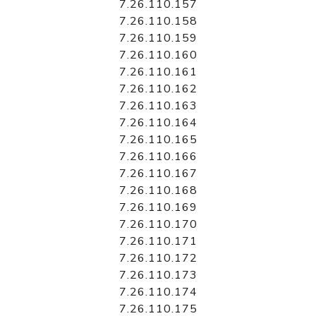
7.26.110.157
7.26.110.158
7.26.110.159
7.26.110.160
7.26.110.161
7.26.110.162
7.26.110.163
7.26.110.164
7.26.110.165
7.26.110.166
7.26.110.167
7.26.110.168
7.26.110.169
7.26.110.170
7.26.110.171
7.26.110.172
7.26.110.173
7.26.110.174
7.26.110.175