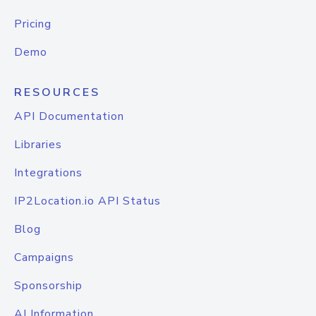
Pricing
Demo
RESOURCES
API Documentation
Libraries
Integrations
IP2Location.io API Status
Blog
Campaigns
Sponsorship
AI Information