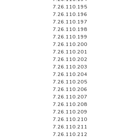
7.26.110.195
7.26.110.196
7.26.110.197
7.26.110.198
7.26.110.199
7.26.110.200
7.26.110.201
7.26.110.202
7.26.110.203
7.26.110.204
7.26.110.205
7.26.110.206
7.26.110.207
7.26.110.208
7.26.110.209
7.26.110.210
7.26.110.211
7.26.110.212