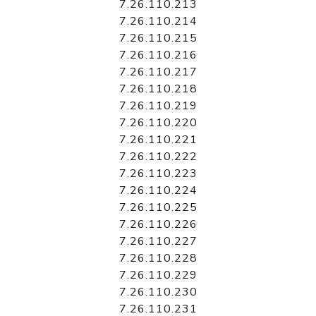
7.26.110.213
7.26.110.214
7.26.110.215
7.26.110.216
7.26.110.217
7.26.110.218
7.26.110.219
7.26.110.220
7.26.110.221
7.26.110.222
7.26.110.223
7.26.110.224
7.26.110.225
7.26.110.226
7.26.110.227
7.26.110.228
7.26.110.229
7.26.110.230
7.26.110.231