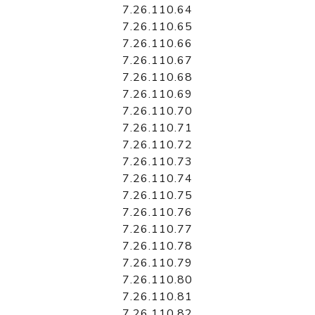
7.26.110.64
7.26.110.65
7.26.110.66
7.26.110.67
7.26.110.68
7.26.110.69
7.26.110.70
7.26.110.71
7.26.110.72
7.26.110.73
7.26.110.74
7.26.110.75
7.26.110.76
7.26.110.77
7.26.110.78
7.26.110.79
7.26.110.80
7.26.110.81
7.26.110.82