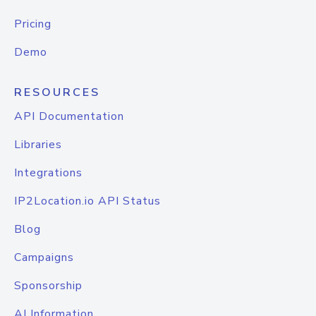
Pricing
Demo
RESOURCES
API Documentation
Libraries
Integrations
IP2Location.io API Status
Blog
Campaigns
Sponsorship
AI Information