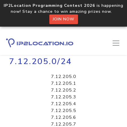
IP2Location Programming Contest 2026
is happening
now! Stay a chance to win amazing prizes now.
JOIN NOW
Home
Libraries
7.12.205.0/24
7.12.205.0
7.12.205.1
7.12.205.2
7.12.205.3
7.12.205.4
7.12.205.5
7.12.205.6
7.12.205.7