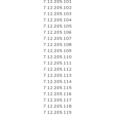
7.12.205.101
7.12.205.102
7.12.205.103
7.12.205.104
7.12.205.105
7.12.205.106
7.12.205.107
7.12.205.108
7.12.205.109
7.12.205.110
7.12.205.111
7.12.205.112
7.12.205.113
7.12.205.114
7.12.205.115
7.12.205.116
7.12.205.117
7.12.205.118
7.12.205.119