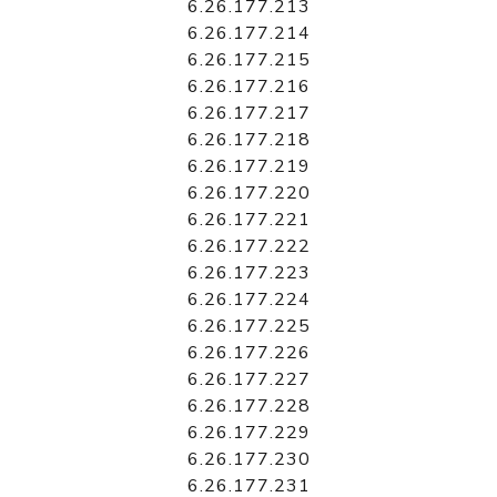
6.26.177.213
6.26.177.214
6.26.177.215
6.26.177.216
6.26.177.217
6.26.177.218
6.26.177.219
6.26.177.220
6.26.177.221
6.26.177.222
6.26.177.223
6.26.177.224
6.26.177.225
6.26.177.226
6.26.177.227
6.26.177.228
6.26.177.229
6.26.177.230
6.26.177.231