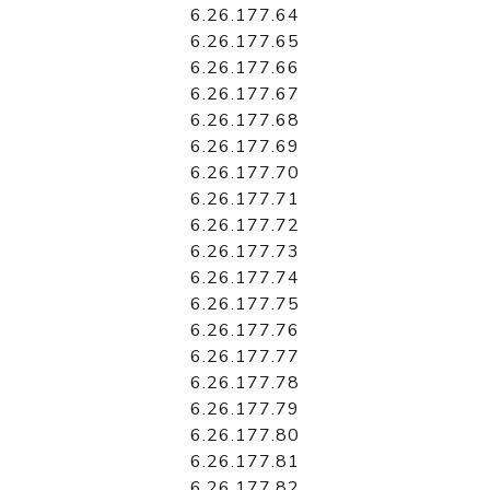
6.26.177.64
6.26.177.65
6.26.177.66
6.26.177.67
6.26.177.68
6.26.177.69
6.26.177.70
6.26.177.71
6.26.177.72
6.26.177.73
6.26.177.74
6.26.177.75
6.26.177.76
6.26.177.77
6.26.177.78
6.26.177.79
6.26.177.80
6.26.177.81
6.26.177.82