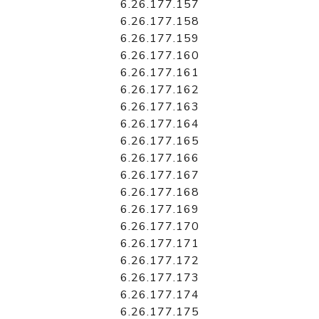
6.26.177.157
6.26.177.158
6.26.177.159
6.26.177.160
6.26.177.161
6.26.177.162
6.26.177.163
6.26.177.164
6.26.177.165
6.26.177.166
6.26.177.167
6.26.177.168
6.26.177.169
6.26.177.170
6.26.177.171
6.26.177.172
6.26.177.173
6.26.177.174
6.26.177.175