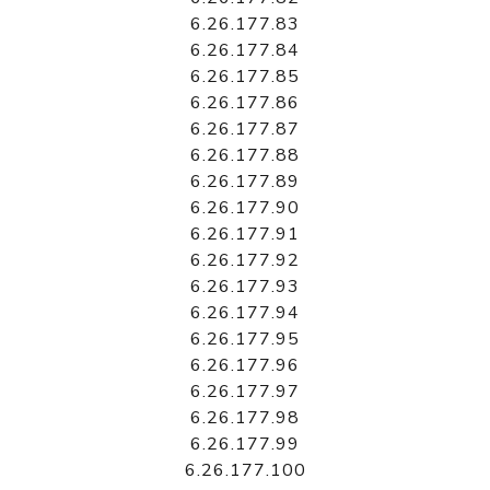
6.26.177.83
6.26.177.84
6.26.177.85
6.26.177.86
6.26.177.87
6.26.177.88
6.26.177.89
6.26.177.90
6.26.177.91
6.26.177.92
6.26.177.93
6.26.177.94
6.26.177.95
6.26.177.96
6.26.177.97
6.26.177.98
6.26.177.99
6.26.177.100