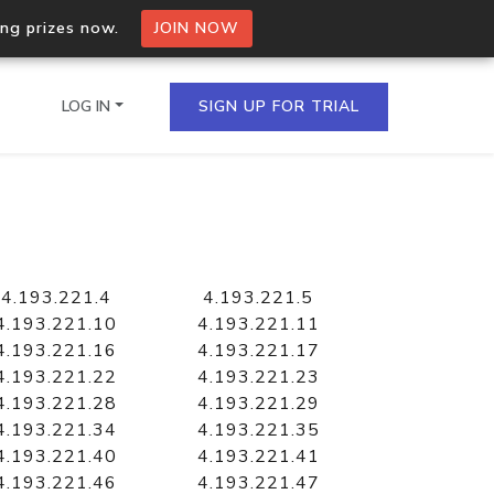
ing prizes now.
JOIN NOW
LOG IN
SIGN UP FOR TRIAL
on.io Bulk API
ltiple IPs in a single
4.193.221.4
4.193.221.5
4.193.221.10
4.193.221.11
4.193.221.16
4.193.221.17
4.193.221.22
4.193.221.23
omain API
4.193.221.28
4.193.221.29
domains hosted on an IP
4.193.221.34
4.193.221.35
4.193.221.40
4.193.221.41
4.193.221.46
4.193.221.47