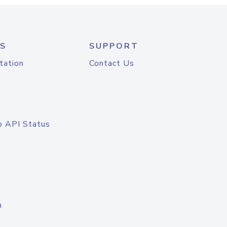
S
SUPPORT
tation
Contact Us
o API Status
n