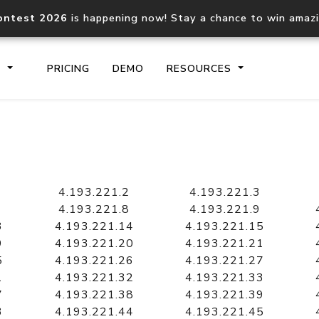
ontest 2026
is happening now! Stay a chance to win amaz
S
PRICING
DEMO
RESOURCES
IP2Location.io API
IP2Locati
Core IP geolocation API
Process mu
4.193.221.2
4.193.221.3
documentation
request
4.193.221.8
4.193.221.9
3
4.193.221.14
4.193.221.15
9
4.193.221.20
4.193.221.21
Domain WHOIS API
Hosted D
5
4.193.221.26
4.193.221.27
Comprehensive WHOIS data
Retrieve 
lookup
1
4.193.221.32
4.193.221.33
7
4.193.221.38
4.193.221.39
3
4.193.221.44
4.193.221.45