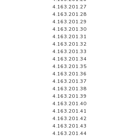
4.163.201.27
4.163.201.28
4.163.201.29
4.163.201.30
4.163.201.31
4.163.201.32
4.163.201.33
4.163.201.34
4.163.201.35
4.163.201.36
4.163.201.37
4.163.201.38
4.163.201.39
4.163.201.40
4.163.201.41
4.163.201.42
4.163.201.43
4.163.201.44