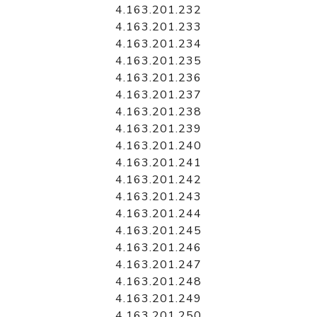
4.163.201.232
4.163.201.233
4.163.201.234
4.163.201.235
4.163.201.236
4.163.201.237
4.163.201.238
4.163.201.239
4.163.201.240
4.163.201.241
4.163.201.242
4.163.201.243
4.163.201.244
4.163.201.245
4.163.201.246
4.163.201.247
4.163.201.248
4.163.201.249
4.163.201.250