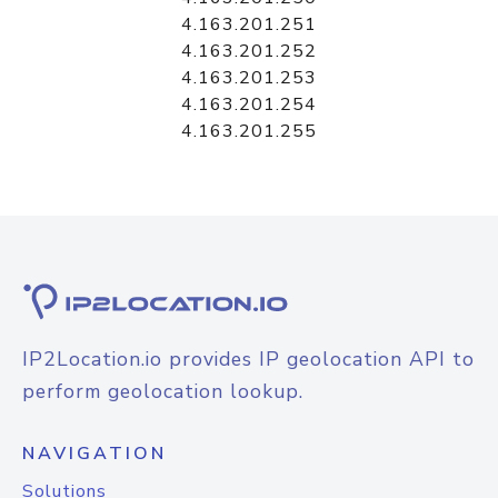
4.163.201.251
4.163.201.252
4.163.201.253
4.163.201.254
4.163.201.255
IP2Location.io provides IP geolocation API to
perform geolocation lookup.
NAVIGATION
Solutions