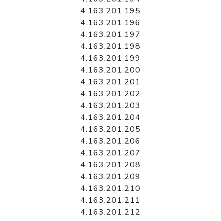
4.163.201.195
4.163.201.196
4.163.201.197
4.163.201.198
4.163.201.199
4.163.201.200
4.163.201.201
4.163.201.202
4.163.201.203
4.163.201.204
4.163.201.205
4.163.201.206
4.163.201.207
4.163.201.208
4.163.201.209
4.163.201.210
4.163.201.211
4.163.201.212