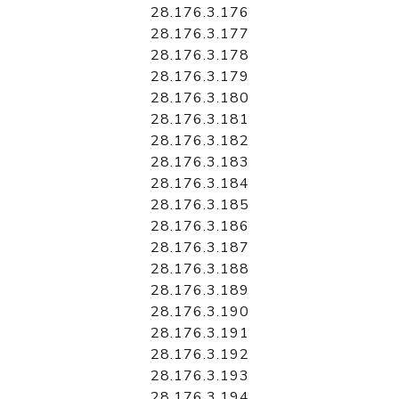
28.176.3.176
28.176.3.177
28.176.3.178
28.176.3.179
28.176.3.180
28.176.3.181
28.176.3.182
28.176.3.183
28.176.3.184
28.176.3.185
28.176.3.186
28.176.3.187
28.176.3.188
28.176.3.189
28.176.3.190
28.176.3.191
28.176.3.192
28.176.3.193
28.176.3.194