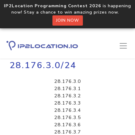
IP2Location Programming Contest 2026
is happening
now! Stay a chance to win amazing prizes now.
JOIN NOW
Home
Libraries
28.176.3.0/24
28.176.3.0
28.176.3.1
28.176.3.2
28.176.3.3
28.176.3.4
28.176.3.5
28.176.3.6
28.176.3.7