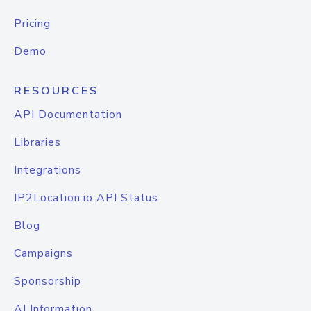
Pricing
Demo
RESOURCES
API Documentation
Libraries
Integrations
IP2Location.io API Status
Blog
Campaigns
Sponsorship
AI Information