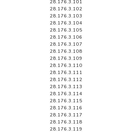
28.176.3.101
28.176.3.102
28.176.3.103
28.176.3.104
28.176.3.105
28.176.3.106
28.176.3.107
28.176.3.108
28.176.3.109
28.176.3.110
28.176.3.111
28.176.3.112
28.176.3.113
28.176.3.114
28.176.3.115
28.176.3.116
28.176.3.117
28.176.3.118
28.176.3.119