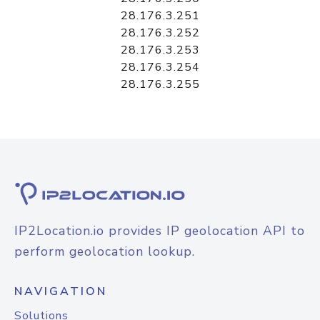
28.176.3.251
28.176.3.252
28.176.3.253
28.176.3.254
28.176.3.255
IP2Location.io provides IP geolocation API to
perform geolocation lookup.
NAVIGATION
Solutions