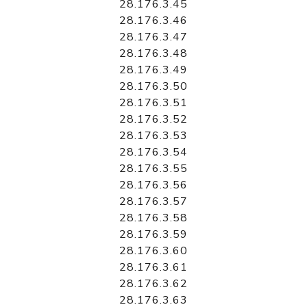
28.176.3.45
28.176.3.46
28.176.3.47
28.176.3.48
28.176.3.49
28.176.3.50
28.176.3.51
28.176.3.52
28.176.3.53
28.176.3.54
28.176.3.55
28.176.3.56
28.176.3.57
28.176.3.58
28.176.3.59
28.176.3.60
28.176.3.61
28.176.3.62
28.176.3.63