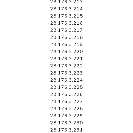
28.176.3.213
28.176.3.214
28.176.3.215
28.176.3.216
28.176.3.217
28.176.3.218
28.176.3.219
28.176.3.220
28.176.3.221
28.176.3.222
28.176.3.223
28.176.3.224
28.176.3.225
28.176.3.226
28.176.3.227
28.176.3.228
28.176.3.229
28.176.3.230
28.176.3.231