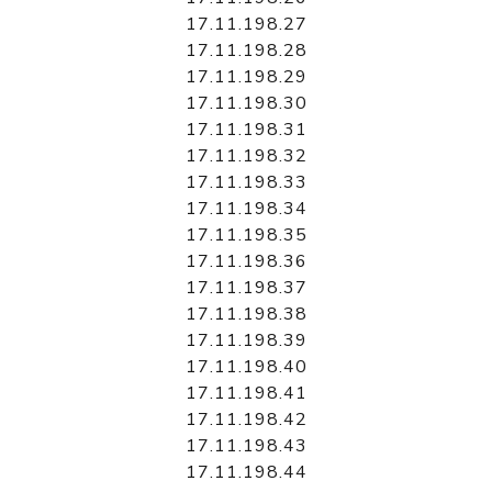
17.11.198.27
17.11.198.28
17.11.198.29
17.11.198.30
17.11.198.31
17.11.198.32
17.11.198.33
17.11.198.34
17.11.198.35
17.11.198.36
17.11.198.37
17.11.198.38
17.11.198.39
17.11.198.40
17.11.198.41
17.11.198.42
17.11.198.43
17.11.198.44