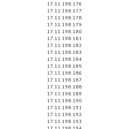
17.11.198.176
17.11.198.177
17.11.198.178
17.11.198.179
17.11.198.180
17.11.198.181
17.11.198.182
17.11.198.183
17.11.198.184
17.11.198.185
17.11.198.186
17.11.198.187
17.11.198.188
17.11.198.189
17.11.198.190
17.11.198.191
17.11.198.192
17.11.198.193
17.11.198.194