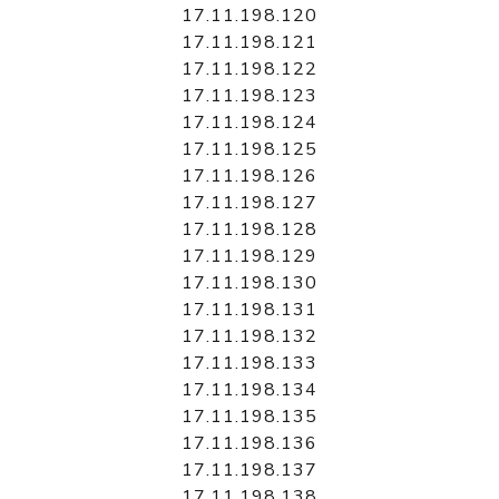
17.11.198.120
17.11.198.121
17.11.198.122
17.11.198.123
17.11.198.124
17.11.198.125
17.11.198.126
17.11.198.127
17.11.198.128
17.11.198.129
17.11.198.130
17.11.198.131
17.11.198.132
17.11.198.133
17.11.198.134
17.11.198.135
17.11.198.136
17.11.198.137
17.11.198.138