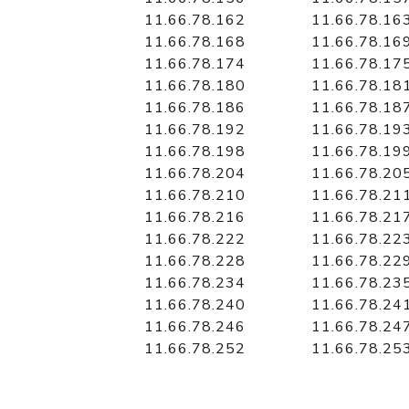
11.66.78.162
11.66.78.16
11.66.78.168
11.66.78.16
11.66.78.174
11.66.78.17
11.66.78.180
11.66.78.18
11.66.78.186
11.66.78.18
11.66.78.192
11.66.78.19
11.66.78.198
11.66.78.19
11.66.78.204
11.66.78.20
11.66.78.210
11.66.78.21
11.66.78.216
11.66.78.21
11.66.78.222
11.66.78.22
11.66.78.228
11.66.78.22
11.66.78.234
11.66.78.23
11.66.78.240
11.66.78.24
11.66.78.246
11.66.78.24
11.66.78.252
11.66.78.25