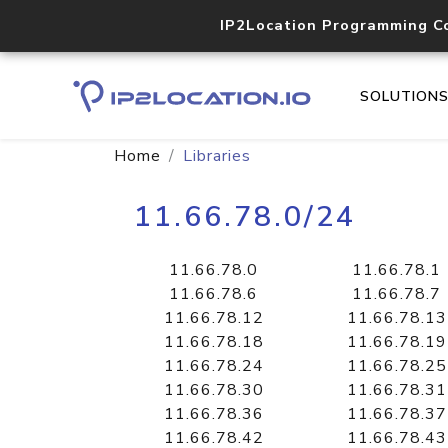
IP2Location Programming C
SOLUTION
Home
Libraries
11.66.78.0/24
11.66.78.0
11.66.78.1
11.66.78.6
11.66.78.7
11.66.78.12
11.66.78.13
11.66.78.18
11.66.78.19
11.66.78.24
11.66.78.25
11.66.78.30
11.66.78.31
11.66.78.36
11.66.78.37
11.66.78.42
11.66.78.43