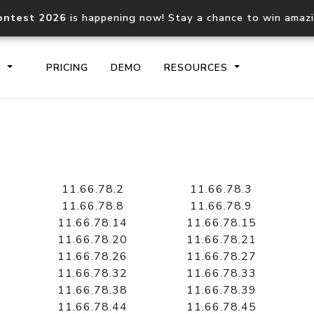
ontest 2026
is happening now! Stay a chance to win amaz
S
PRICING
DEMO
RESOURCES
IP2Location.io API
IP2Locati
Core IP geolocation API
Process mu
11.66.78.2
11.66.78.3
documentation
request
11.66.78.8
11.66.78.9
11.66.78.14
11.66.78.15
11.66.78.20
11.66.78.21
Domain WHOIS API
Hosted D
11.66.78.26
11.66.78.27
Comprehensive WHOIS data
Retrieve 
lookup
11.66.78.32
11.66.78.33
11.66.78.38
11.66.78.39
11.66.78.44
11.66.78.45