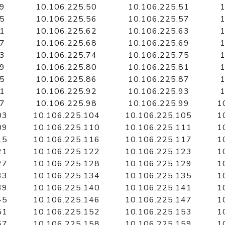
49
10.106.225.50
10.106.225.51
1
55
10.106.225.56
10.106.225.57
1
61
10.106.225.62
10.106.225.63
1
67
10.106.225.68
10.106.225.69
1
73
10.106.225.74
10.106.225.75
1
79
10.106.225.80
10.106.225.81
1
85
10.106.225.86
10.106.225.87
1
91
10.106.225.92
10.106.225.93
1
97
10.106.225.98
10.106.225.99
1
03
10.106.225.104
10.106.225.105
1
09
10.106.225.110
10.106.225.111
1
15
10.106.225.116
10.106.225.117
1
21
10.106.225.122
10.106.225.123
1
27
10.106.225.128
10.106.225.129
1
33
10.106.225.134
10.106.225.135
1
39
10.106.225.140
10.106.225.141
1
45
10.106.225.146
10.106.225.147
1
51
10.106.225.152
10.106.225.153
1
57
10.106.225.158
10.106.225.159
1