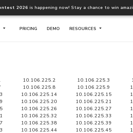
ontest 2026
is happening now! Stay a chance to win amaz
S
PRICING
DEMO
RESOURCES
IP2Location.io API
IP2Locati
Core IP geolocation API
Process mu
1
10.106.225.2
10.106.225.3
documentation
request
7
10.106.225.8
10.106.225.9
1
13
10.106.225.14
10.106.225.15
1
19
10.106.225.20
10.106.225.21
1
Domain WHOIS API
Hosted D
25
10.106.225.26
10.106.225.27
1
Comprehensive WHOIS data
Retrieve 
lookup
31
10.106.225.32
10.106.225.33
1
37
10.106.225.38
10.106.225.39
1
43
10.106.225.44
10.106.225.45
1