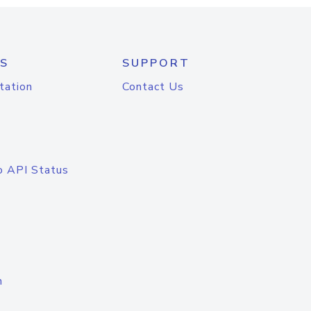
S
SUPPORT
tation
Contact Us
o API Status
n