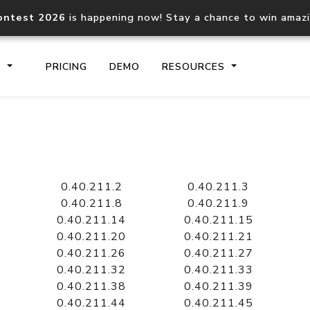
ontest 2026
is happening now! Stay a chance to win amaz
S
PRICING
DEMO
RESOURCES
IP2Location.io API
IP2Locati
Core IP geolocation API
Process mu
0.40.211.2
0.40.211.3
documentation
request
0.40.211.8
0.40.211.9
0.40.211.14
0.40.211.15
0.40.211.20
0.40.211.21
Domain WHOIS API
Hosted D
0.40.211.26
0.40.211.27
Comprehensive WHOIS data
Retrieve 
lookup
0.40.211.32
0.40.211.33
0.40.211.38
0.40.211.39
0.40.211.44
0.40.211.45