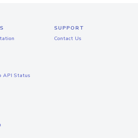
S
SUPPORT
tation
Contact Us
o API Status
n