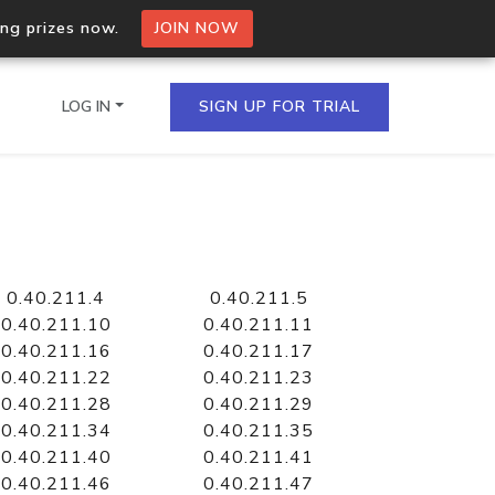
ing prizes now.
JOIN NOW
LOG IN
SIGN UP FOR TRIAL
on.io Bulk API
ltiple IPs in a single
0.40.211.4
0.40.211.5
0.40.211.10
0.40.211.11
0.40.211.16
0.40.211.17
0.40.211.22
0.40.211.23
omain API
0.40.211.28
0.40.211.29
domains hosted on an IP
0.40.211.34
0.40.211.35
0.40.211.40
0.40.211.41
0.40.211.46
0.40.211.47