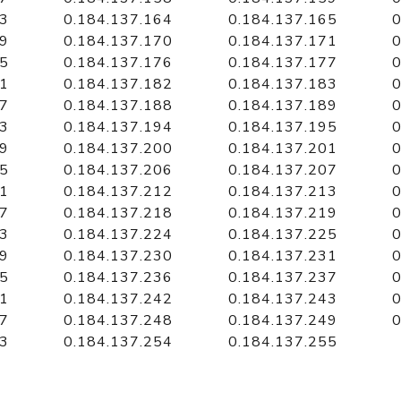
63
0.184.137.164
0.184.137.165
0
69
0.184.137.170
0.184.137.171
0
75
0.184.137.176
0.184.137.177
0
81
0.184.137.182
0.184.137.183
0
87
0.184.137.188
0.184.137.189
0
93
0.184.137.194
0.184.137.195
0
99
0.184.137.200
0.184.137.201
0
05
0.184.137.206
0.184.137.207
0
11
0.184.137.212
0.184.137.213
0
17
0.184.137.218
0.184.137.219
0
23
0.184.137.224
0.184.137.225
0
29
0.184.137.230
0.184.137.231
0
35
0.184.137.236
0.184.137.237
0
41
0.184.137.242
0.184.137.243
0
47
0.184.137.248
0.184.137.249
0
53
0.184.137.254
0.184.137.255