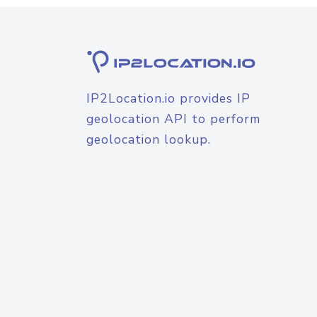
IP2Location.io provides IP
geolocation API to perform
geolocation lookup.