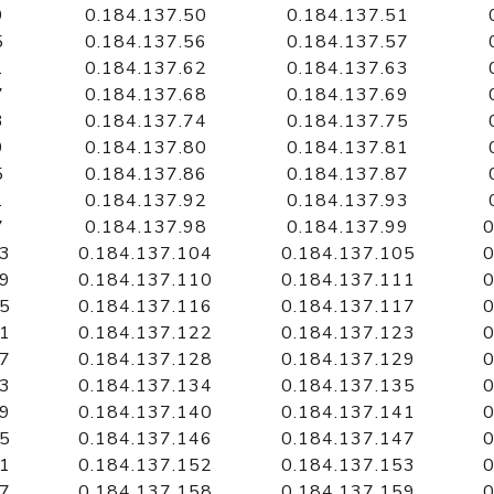
9
0.184.137.50
0.184.137.51
5
0.184.137.56
0.184.137.57
1
0.184.137.62
0.184.137.63
7
0.184.137.68
0.184.137.69
3
0.184.137.74
0.184.137.75
9
0.184.137.80
0.184.137.81
5
0.184.137.86
0.184.137.87
1
0.184.137.92
0.184.137.93
7
0.184.137.98
0.184.137.99
0
03
0.184.137.104
0.184.137.105
0
09
0.184.137.110
0.184.137.111
0
15
0.184.137.116
0.184.137.117
0
21
0.184.137.122
0.184.137.123
0
27
0.184.137.128
0.184.137.129
0
33
0.184.137.134
0.184.137.135
0
39
0.184.137.140
0.184.137.141
0
45
0.184.137.146
0.184.137.147
0
51
0.184.137.152
0.184.137.153
0
57
0.184.137.158
0.184.137.159
0