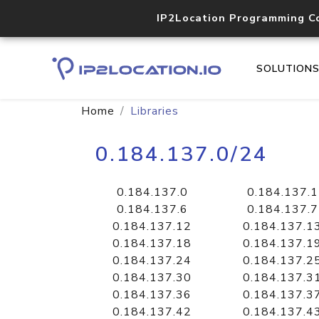
IP2Location Programming C
SOLUTION
Home
Libraries
0.184.137.0/24
0.184.137.0
0.184.137.1
0.184.137.6
0.184.137.7
0.184.137.12
0.184.137.1
0.184.137.18
0.184.137.1
0.184.137.24
0.184.137.2
0.184.137.30
0.184.137.3
0.184.137.36
0.184.137.3
0.184.137.42
0.184.137.4