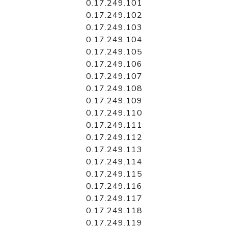
0.17.249.101
0.17.249.102
0.17.249.103
0.17.249.104
0.17.249.105
0.17.249.106
0.17.249.107
0.17.249.108
0.17.249.109
0.17.249.110
0.17.249.111
0.17.249.112
0.17.249.113
0.17.249.114
0.17.249.115
0.17.249.116
0.17.249.117
0.17.249.118
0.17.249.119