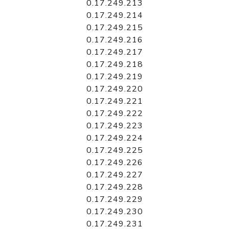
0.17.249.213
0.17.249.214
0.17.249.215
0.17.249.216
0.17.249.217
0.17.249.218
0.17.249.219
0.17.249.220
0.17.249.221
0.17.249.222
0.17.249.223
0.17.249.224
0.17.249.225
0.17.249.226
0.17.249.227
0.17.249.228
0.17.249.229
0.17.249.230
0.17.249.231