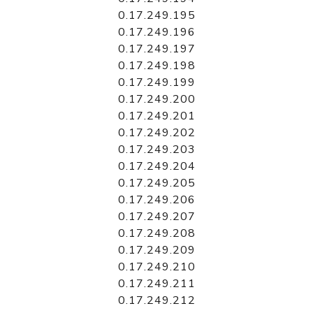
0.17.249.195
0.17.249.196
0.17.249.197
0.17.249.198
0.17.249.199
0.17.249.200
0.17.249.201
0.17.249.202
0.17.249.203
0.17.249.204
0.17.249.205
0.17.249.206
0.17.249.207
0.17.249.208
0.17.249.209
0.17.249.210
0.17.249.211
0.17.249.212