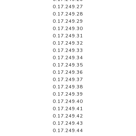
0.17.249.27
0.17.249.28
0.17.249.29
0.17.249.30
0.17.249.31
0.17.249.32
0.17.249.33
0.17.249.34
0.17.249.35
0.17.249.36
0.17.249.37
0.17.249.38
0.17.249.39
0.17.249.40
0.17.249.41
0.17.249.42
0.17.249.43
0.17.249.44