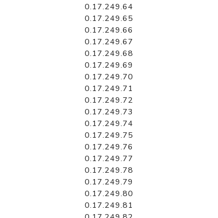
0.17.249.64
0.17.249.65
0.17.249.66
0.17.249.67
0.17.249.68
0.17.249.69
0.17.249.70
0.17.249.71
0.17.249.72
0.17.249.73
0.17.249.74
0.17.249.75
0.17.249.76
0.17.249.77
0.17.249.78
0.17.249.79
0.17.249.80
0.17.249.81
0.17.249.82