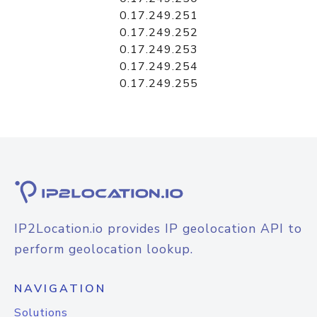
0.17.249.251
0.17.249.252
0.17.249.253
0.17.249.254
0.17.249.255
IP2Location.io provides IP geolocation API to
perform geolocation lookup.
NAVIGATION
Solutions