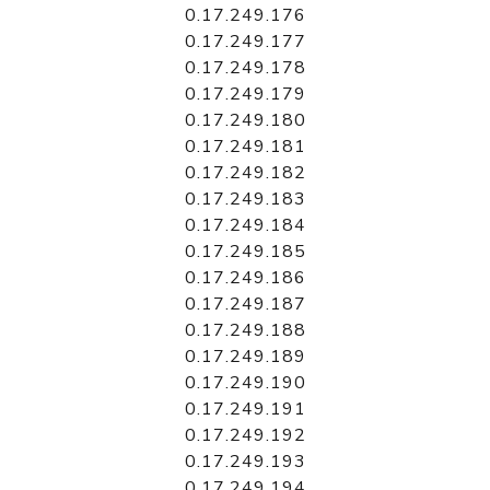
0.17.249.176
0.17.249.177
0.17.249.178
0.17.249.179
0.17.249.180
0.17.249.181
0.17.249.182
0.17.249.183
0.17.249.184
0.17.249.185
0.17.249.186
0.17.249.187
0.17.249.188
0.17.249.189
0.17.249.190
0.17.249.191
0.17.249.192
0.17.249.193
0.17.249.194