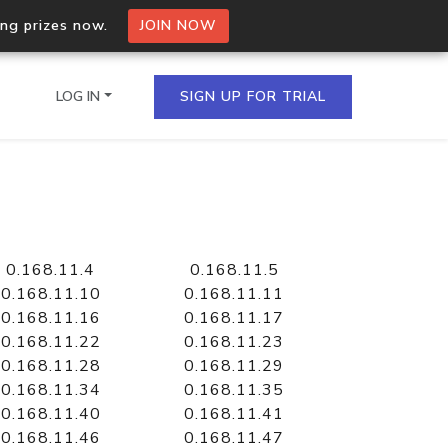
ing prizes now.
JOIN NOW
LOG IN
SIGN UP FOR TRIAL
on.io Bulk API
ltiple IPs in a single
0.168.11.4
0.168.11.5
0.168.11.10
0.168.11.11
0.168.11.16
0.168.11.17
0.168.11.22
0.168.11.23
omain API
0.168.11.28
0.168.11.29
domains hosted on an IP
0.168.11.34
0.168.11.35
0.168.11.40
0.168.11.41
0.168.11.46
0.168.11.47