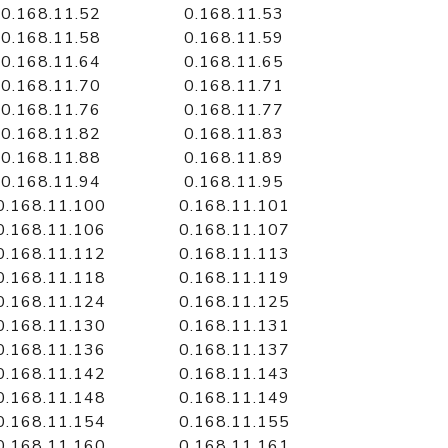
0.168.11.52
0.168.11.53
0.168.11.58
0.168.11.59
0.168.11.64
0.168.11.65
0.168.11.70
0.168.11.71
0.168.11.76
0.168.11.77
0.168.11.82
0.168.11.83
0.168.11.88
0.168.11.89
0.168.11.94
0.168.11.95
0.168.11.100
0.168.11.101
0.168.11.106
0.168.11.107
0.168.11.112
0.168.11.113
0.168.11.118
0.168.11.119
0.168.11.124
0.168.11.125
0.168.11.130
0.168.11.131
0.168.11.136
0.168.11.137
0.168.11.142
0.168.11.143
0.168.11.148
0.168.11.149
0.168.11.154
0.168.11.155
0.168.11.160
0.168.11.161