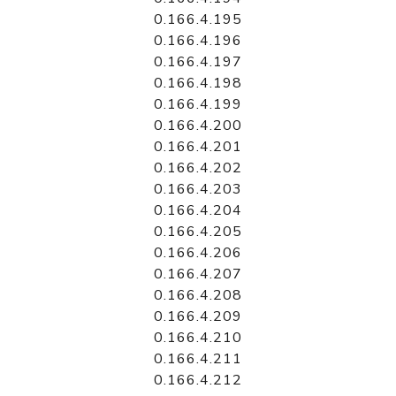
0.166.4.195
0.166.4.196
0.166.4.197
0.166.4.198
0.166.4.199
0.166.4.200
0.166.4.201
0.166.4.202
0.166.4.203
0.166.4.204
0.166.4.205
0.166.4.206
0.166.4.207
0.166.4.208
0.166.4.209
0.166.4.210
0.166.4.211
0.166.4.212