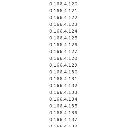
0.166.4.120
0.166.4.121
0.166.4.122
0.166.4.123
0.166.4.124
0.166.4.125
0.166.4.126
0.166.4.127
0.166.4.128
0.166.4.129
0.166.4.130
0.166.4.131
0.166.4.132
0.166.4.133
0.166.4.134
0.166.4.135
0.166.4.136
0.166.4.137
0.166.4.138