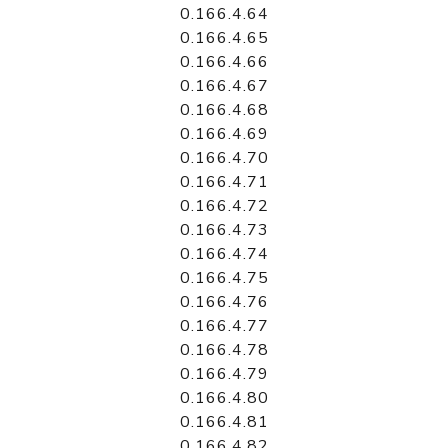
0.166.4.64
0.166.4.65
0.166.4.66
0.166.4.67
0.166.4.68
0.166.4.69
0.166.4.70
0.166.4.71
0.166.4.72
0.166.4.73
0.166.4.74
0.166.4.75
0.166.4.76
0.166.4.77
0.166.4.78
0.166.4.79
0.166.4.80
0.166.4.81
0.166.4.82