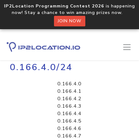
IP2Location Programming Contest 2026
is happening
now! Stay a chance to win amazing prizes now.
JOIN NOW
Home
Libraries
0.166.4.0/24
0.166.4.0
0.166.4.1
0.166.4.2
0.166.4.3
0.166.4.4
0.166.4.5
0.166.4.6
0.166.4.7