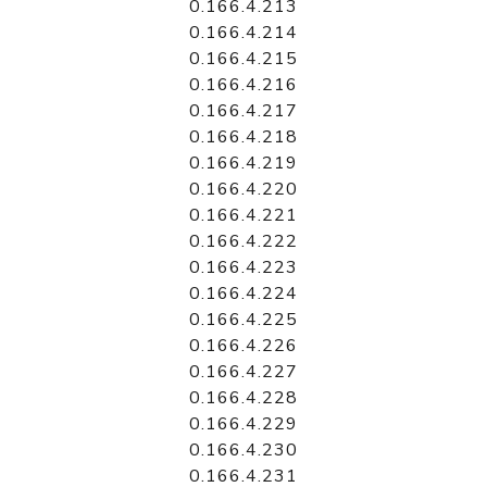
0.166.4.213
0.166.4.214
0.166.4.215
0.166.4.216
0.166.4.217
0.166.4.218
0.166.4.219
0.166.4.220
0.166.4.221
0.166.4.222
0.166.4.223
0.166.4.224
0.166.4.225
0.166.4.226
0.166.4.227
0.166.4.228
0.166.4.229
0.166.4.230
0.166.4.231