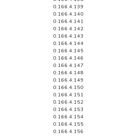
0.166.4.139
0.166.4.140
0.166.4.141
0.166.4.142
0.166.4.143
0.166.4.144
0.166.4.145
0.166.4.146
0.166.4.147
0.166.4.148
0.166.4.149
0.166.4.150
0.166.4.151
0.166.4.152
0.166.4.153
0.166.4.154
0.166.4.155
0.166.4.156