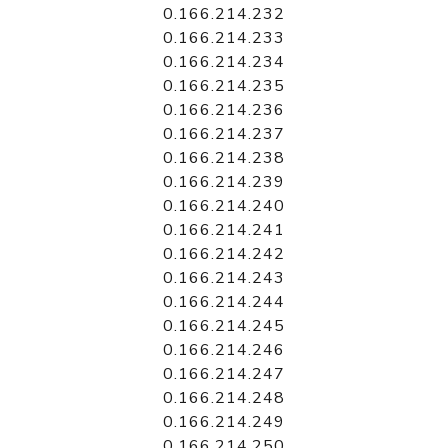
0.166.214.232
0.166.214.233
0.166.214.234
0.166.214.235
0.166.214.236
0.166.214.237
0.166.214.238
0.166.214.239
0.166.214.240
0.166.214.241
0.166.214.242
0.166.214.243
0.166.214.244
0.166.214.245
0.166.214.246
0.166.214.247
0.166.214.248
0.166.214.249
0.166.214.250