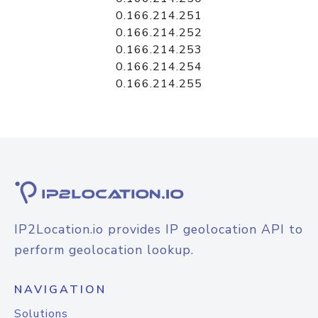
0.166.214.251
0.166.214.252
0.166.214.253
0.166.214.254
0.166.214.255
IP2Location.io provides IP geolocation API to
perform geolocation lookup.
NAVIGATION
Solutions