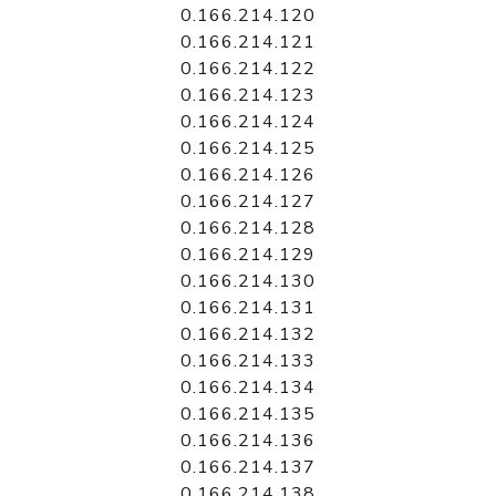
0.166.214.120
0.166.214.121
0.166.214.122
0.166.214.123
0.166.214.124
0.166.214.125
0.166.214.126
0.166.214.127
0.166.214.128
0.166.214.129
0.166.214.130
0.166.214.131
0.166.214.132
0.166.214.133
0.166.214.134
0.166.214.135
0.166.214.136
0.166.214.137
0.166.214.138