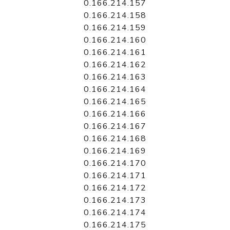
0.166.214.157
0.166.214.158
0.166.214.159
0.166.214.160
0.166.214.161
0.166.214.162
0.166.214.163
0.166.214.164
0.166.214.165
0.166.214.166
0.166.214.167
0.166.214.168
0.166.214.169
0.166.214.170
0.166.214.171
0.166.214.172
0.166.214.173
0.166.214.174
0.166.214.175