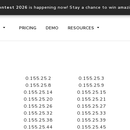
ontest 2026
is happening now! Stay a chance to win amaz
S
PRICING
DEMO
RESOURCES
IP2Location.io API
IP2Locati
Core IP geolocation API
Process mu
0.155.25.2
0.155.25.3
documentation
request
0.155.25.8
0.155.25.9
0.155.25.14
0.155.25.15
0.155.25.20
0.155.25.21
Domain WHOIS API
Hosted D
0.155.25.26
0.155.25.27
Comprehensive WHOIS data
Retrieve 
lookup
0.155.25.32
0.155.25.33
0.155.25.38
0.155.25.39
0.155.25.44
0.155.25.45