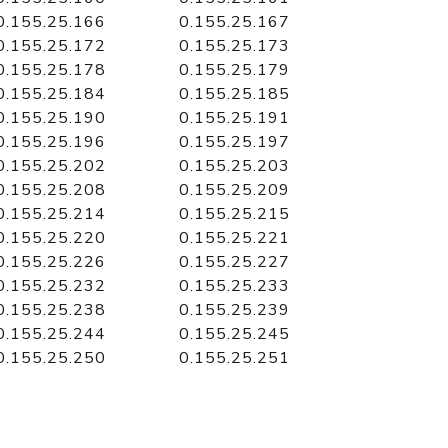
0.155.25.166
0.155.25.167
0.155.25.172
0.155.25.173
0.155.25.178
0.155.25.179
0.155.25.184
0.155.25.185
0.155.25.190
0.155.25.191
0.155.25.196
0.155.25.197
0.155.25.202
0.155.25.203
0.155.25.208
0.155.25.209
0.155.25.214
0.155.25.215
0.155.25.220
0.155.25.221
0.155.25.226
0.155.25.227
0.155.25.232
0.155.25.233
0.155.25.238
0.155.25.239
0.155.25.244
0.155.25.245
0.155.25.250
0.155.25.251