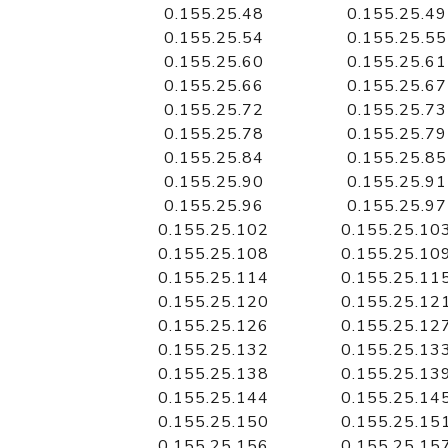
0.155.25.48
0.155.25.49
0.155.25.54
0.155.25.55
0.155.25.60
0.155.25.61
0.155.25.66
0.155.25.67
0.155.25.72
0.155.25.73
0.155.25.78
0.155.25.79
0.155.25.84
0.155.25.85
0.155.25.90
0.155.25.91
0.155.25.96
0.155.25.97
0.155.25.102
0.155.25.10
0.155.25.108
0.155.25.10
0.155.25.114
0.155.25.11
0.155.25.120
0.155.25.12
0.155.25.126
0.155.25.12
0.155.25.132
0.155.25.13
0.155.25.138
0.155.25.13
0.155.25.144
0.155.25.14
0.155.25.150
0.155.25.15
0.155.25.156
0.155.25.15