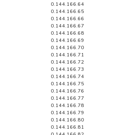
0.144.166.64
0.144.166.65
0.144.166.66
0.144.166.67
0.144.166.68
0.144.166.69
0.144.166.70
0.144.166.71
0.144.166.72
0.144.166.73
0.144.166.74
0.144.166.75
0.144.166.76
0.144.166.77
0.144.166.78
0.144.166.79
0.144.166.80
0.144.166.81
0.144.166.82