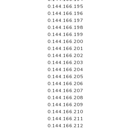
0.144.166.195
0.144.166.196
0.144.166.197
0.144.166.198
0.144.166.199
0.144.166.200
0.144.166.201
0.144.166.202
0.144.166.203
0.144.166.204
0.144.166.205
0.144.166.206
0.144.166.207
0.144.166.208
0.144.166.209
0.144.166.210
0.144.166.211
0.144.166.212