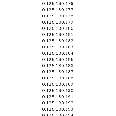
0.125.180.176
0.125.180.177
0.125.180.178
0.125.180.179
0.125.180.180
0.125.180.181
0.125.180.182
0.125.180.183
0.125.180.184
0.125.180.185
0.125.180.186
0.125.180.187
0.125.180.188
0.125.180.189
0.125.180.190
0.125.180.191
0.125.180.192
0.125.180.193
0.125.180.194