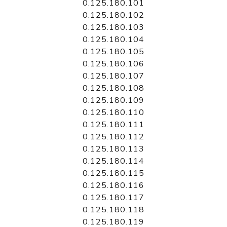
0.125.180.101
0.125.180.102
0.125.180.103
0.125.180.104
0.125.180.105
0.125.180.106
0.125.180.107
0.125.180.108
0.125.180.109
0.125.180.110
0.125.180.111
0.125.180.112
0.125.180.113
0.125.180.114
0.125.180.115
0.125.180.116
0.125.180.117
0.125.180.118
0.125.180.119