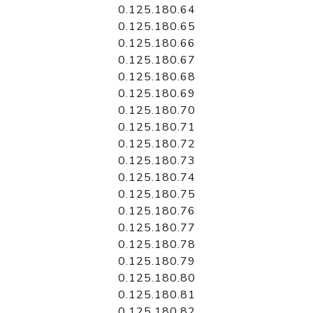
0.125.180.64
0.125.180.65
0.125.180.66
0.125.180.67
0.125.180.68
0.125.180.69
0.125.180.70
0.125.180.71
0.125.180.72
0.125.180.73
0.125.180.74
0.125.180.75
0.125.180.76
0.125.180.77
0.125.180.78
0.125.180.79
0.125.180.80
0.125.180.81
0.125.180.82