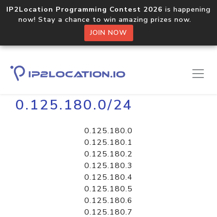
IP2Location Programming Contest 2026
is happening
now! Stay a chance to win amazing prizes now.
JOIN NOW
Home
Libraries
0.125.180.0/24
0.125.180.0
0.125.180.1
0.125.180.2
0.125.180.3
0.125.180.4
0.125.180.5
0.125.180.6
0.125.180.7