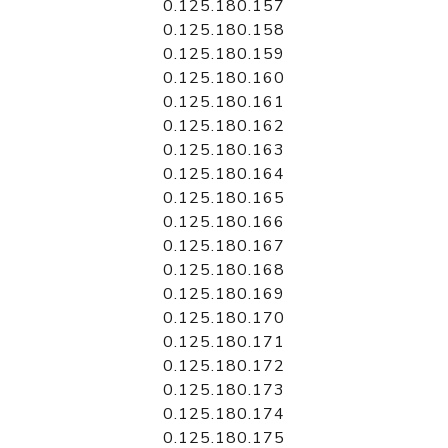
0.125.180.157
0.125.180.158
0.125.180.159
0.125.180.160
0.125.180.161
0.125.180.162
0.125.180.163
0.125.180.164
0.125.180.165
0.125.180.166
0.125.180.167
0.125.180.168
0.125.180.169
0.125.180.170
0.125.180.171
0.125.180.172
0.125.180.173
0.125.180.174
0.125.180.175