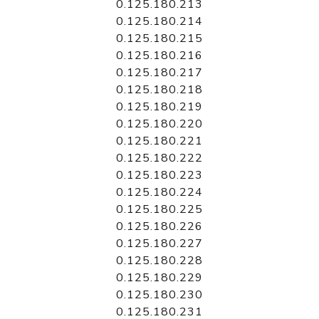
0.125.180.213
0.125.180.214
0.125.180.215
0.125.180.216
0.125.180.217
0.125.180.218
0.125.180.219
0.125.180.220
0.125.180.221
0.125.180.222
0.125.180.223
0.125.180.224
0.125.180.225
0.125.180.226
0.125.180.227
0.125.180.228
0.125.180.229
0.125.180.230
0.125.180.231