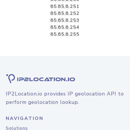
85.85.8.251
85.85.8.252
85.85.8.253
85.85.8.254
85.85.8.255
IP2Location.io provides IP geolocation API to
perform geolocation lookup.
NAVIGATION
Solutions