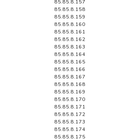
85.85.8.157
85.85.8.158
85.85.8.159
85.85.8.160
85.85.8.161
85.85.8.162
85.85.8.163
85.85.8.164
85.85.8.165
85.85.8.166
85.85.8.167
85.85.8.168
85.85.8.169
85.85.8.170
85.85.8.171
85.85.8.172
85.85.8.173
85.85.8.174
85.85.8.175