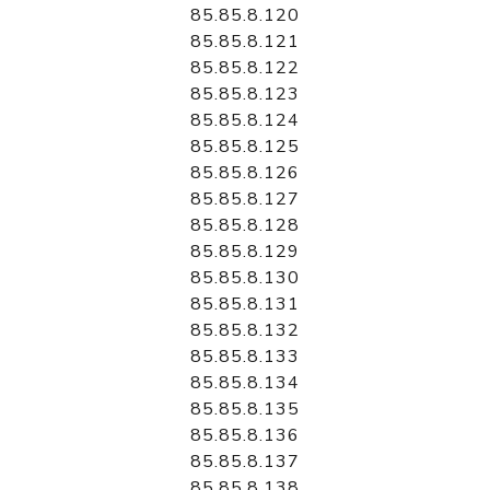
85.85.8.120
85.85.8.121
85.85.8.122
85.85.8.123
85.85.8.124
85.85.8.125
85.85.8.126
85.85.8.127
85.85.8.128
85.85.8.129
85.85.8.130
85.85.8.131
85.85.8.132
85.85.8.133
85.85.8.134
85.85.8.135
85.85.8.136
85.85.8.137
85.85.8.138