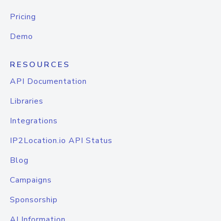
Pricing
Demo
RESOURCES
API Documentation
Libraries
Integrations
IP2Location.io API Status
Blog
Campaigns
Sponsorship
AI Information