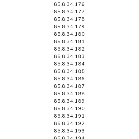
85.8.34.176
85.8.34.177
85.8.34.178
85.8.34.179
85.8.34.180
85.8.34.181
85.8.34.182
85.8.34.183
85.8.34.184
85.8.34.185
85.8.34.186
85.8.34.187
85.8.34.188
85.8.34.189
85.8.34.190
85.8.34.191
85.8.34.192
85.8.34.193
85.8.34.194