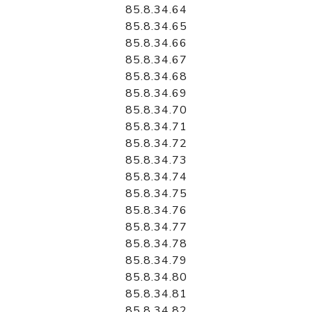
85.8.34.64
85.8.34.65
85.8.34.66
85.8.34.67
85.8.34.68
85.8.34.69
85.8.34.70
85.8.34.71
85.8.34.72
85.8.34.73
85.8.34.74
85.8.34.75
85.8.34.76
85.8.34.77
85.8.34.78
85.8.34.79
85.8.34.80
85.8.34.81
85.8.34.82