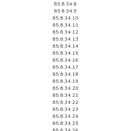
85.8.34.8
85.8.34.9
85.8.34.10
85.8.34.11
85.8.34.12
85.8.34.13
85.8.34.14
85.8.34.15
85.8.34.16
85.8.34.17
85.8.34.18
85.8.34.19
85.8.34.20
85.8.34.21
85.8.34.22
85.8.34.23
85.8.34.24
85.8.34.25
85.8.34.26