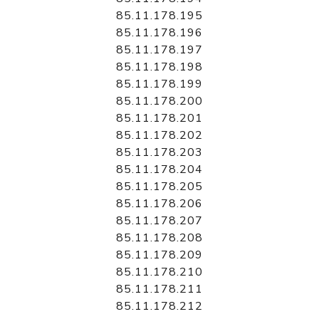
85.11.178.195
85.11.178.196
85.11.178.197
85.11.178.198
85.11.178.199
85.11.178.200
85.11.178.201
85.11.178.202
85.11.178.203
85.11.178.204
85.11.178.205
85.11.178.206
85.11.178.207
85.11.178.208
85.11.178.209
85.11.178.210
85.11.178.211
85.11.178.212