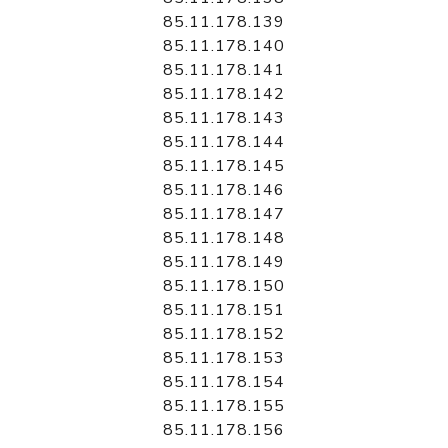
85.11.178.139
85.11.178.140
85.11.178.141
85.11.178.142
85.11.178.143
85.11.178.144
85.11.178.145
85.11.178.146
85.11.178.147
85.11.178.148
85.11.178.149
85.11.178.150
85.11.178.151
85.11.178.152
85.11.178.153
85.11.178.154
85.11.178.155
85.11.178.156