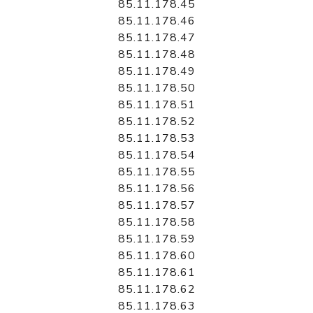
85.11.178.45
85.11.178.46
85.11.178.47
85.11.178.48
85.11.178.49
85.11.178.50
85.11.178.51
85.11.178.52
85.11.178.53
85.11.178.54
85.11.178.55
85.11.178.56
85.11.178.57
85.11.178.58
85.11.178.59
85.11.178.60
85.11.178.61
85.11.178.62
85.11.178.63