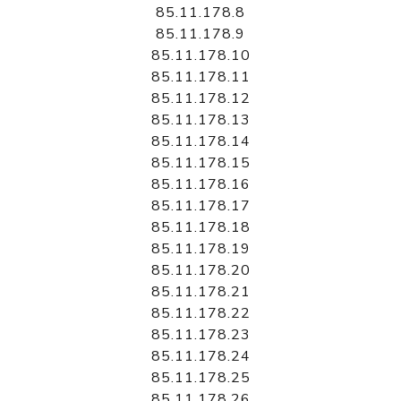
85.11.178.8
85.11.178.9
85.11.178.10
85.11.178.11
85.11.178.12
85.11.178.13
85.11.178.14
85.11.178.15
85.11.178.16
85.11.178.17
85.11.178.18
85.11.178.19
85.11.178.20
85.11.178.21
85.11.178.22
85.11.178.23
85.11.178.24
85.11.178.25
85.11.178.26