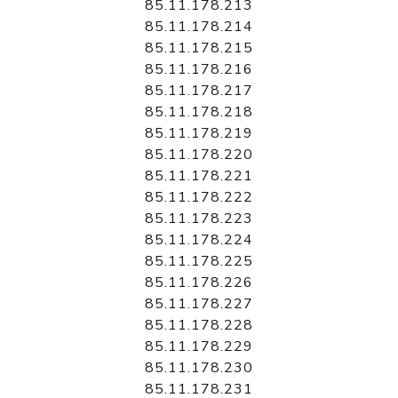
85.11.178.213
85.11.178.214
85.11.178.215
85.11.178.216
85.11.178.217
85.11.178.218
85.11.178.219
85.11.178.220
85.11.178.221
85.11.178.222
85.11.178.223
85.11.178.224
85.11.178.225
85.11.178.226
85.11.178.227
85.11.178.228
85.11.178.229
85.11.178.230
85.11.178.231