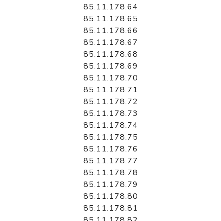
85.11.178.64
85.11.178.65
85.11.178.66
85.11.178.67
85.11.178.68
85.11.178.69
85.11.178.70
85.11.178.71
85.11.178.72
85.11.178.73
85.11.178.74
85.11.178.75
85.11.178.76
85.11.178.77
85.11.178.78
85.11.178.79
85.11.178.80
85.11.178.81
85.11.178.82