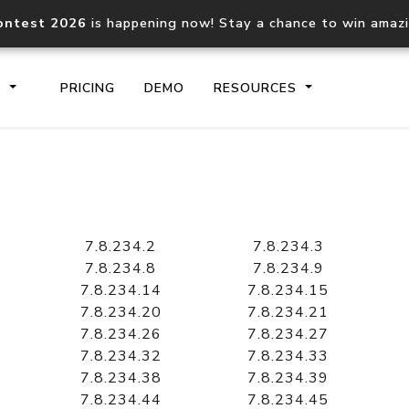
ontest 2026
is happening now! Stay a chance to win amaz
S
PRICING
DEMO
RESOURCES
IP2Location.io API
IP2Locati
Core IP geolocation API
Process mu
7.8.234.2
7.8.234.3
documentation
request
7.8.234.8
7.8.234.9
7.8.234.14
7.8.234.15
7.8.234.20
7.8.234.21
Domain WHOIS API
Hosted D
7.8.234.26
7.8.234.27
Comprehensive WHOIS data
Retrieve 
lookup
7.8.234.32
7.8.234.33
7.8.234.38
7.8.234.39
7.8.234.44
7.8.234.45