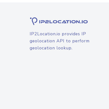
IP2Location.io provides IP
geolocation API to perform
geolocation lookup.