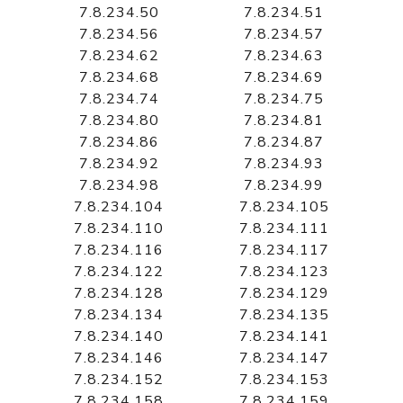
7.8.234.50
7.8.234.51
7.8.234.56
7.8.234.57
7.8.234.62
7.8.234.63
7.8.234.68
7.8.234.69
7.8.234.74
7.8.234.75
7.8.234.80
7.8.234.81
7.8.234.86
7.8.234.87
7.8.234.92
7.8.234.93
7.8.234.98
7.8.234.99
7.8.234.104
7.8.234.105
7.8.234.110
7.8.234.111
7.8.234.116
7.8.234.117
7.8.234.122
7.8.234.123
7.8.234.128
7.8.234.129
7.8.234.134
7.8.234.135
7.8.234.140
7.8.234.141
7.8.234.146
7.8.234.147
7.8.234.152
7.8.234.153
7.8.234.158
7.8.234.159