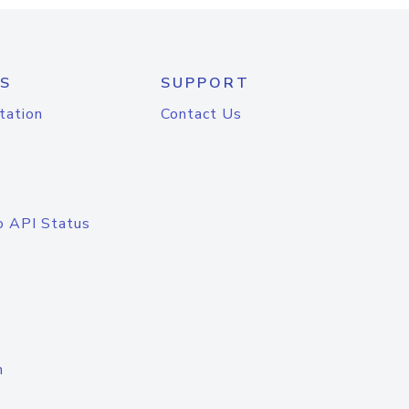
S
SUPPORT
tation
Contact Us
o API Status
n