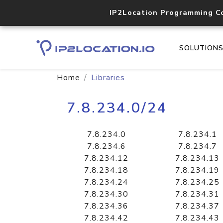
IP2Location Programming C
SOLUTION
Home
Libraries
7.8.234.0/24
7.8.234.0
7.8.234.1
7.8.234.6
7.8.234.7
7.8.234.12
7.8.234.13
7.8.234.18
7.8.234.19
7.8.234.24
7.8.234.25
7.8.234.30
7.8.234.31
7.8.234.36
7.8.234.37
7.8.234.42
7.8.234.43