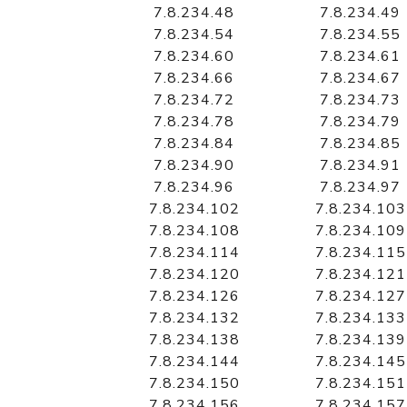
7.8.234.48
7.8.234.49
7.8.234.54
7.8.234.55
7.8.234.60
7.8.234.61
7.8.234.66
7.8.234.67
7.8.234.72
7.8.234.73
7.8.234.78
7.8.234.79
7.8.234.84
7.8.234.85
7.8.234.90
7.8.234.91
7.8.234.96
7.8.234.97
7.8.234.102
7.8.234.103
7.8.234.108
7.8.234.109
7.8.234.114
7.8.234.115
7.8.234.120
7.8.234.121
7.8.234.126
7.8.234.127
7.8.234.132
7.8.234.133
7.8.234.138
7.8.234.139
7.8.234.144
7.8.234.145
7.8.234.150
7.8.234.151
7.8.234.156
7.8.234.157