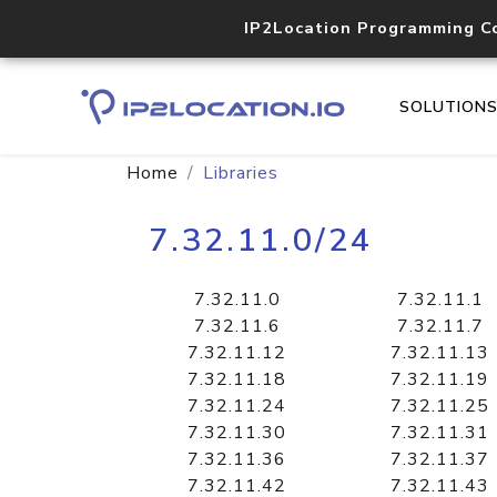
IP2Location Programming C
SOLUTION
Home
Libraries
7.32.11.0/24
7.32.11.0
7.32.11.1
7.32.11.6
7.32.11.7
7.32.11.12
7.32.11.13
7.32.11.18
7.32.11.19
7.32.11.24
7.32.11.25
7.32.11.30
7.32.11.31
7.32.11.36
7.32.11.37
7.32.11.42
7.32.11.43