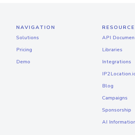
NAVIGATION
RESOURCE
Solutions
API Documen
Pricing
Libraries
Demo
Integrations
IP2Location.i
Blog
Campaigns
Sponsorship
AI Informatio