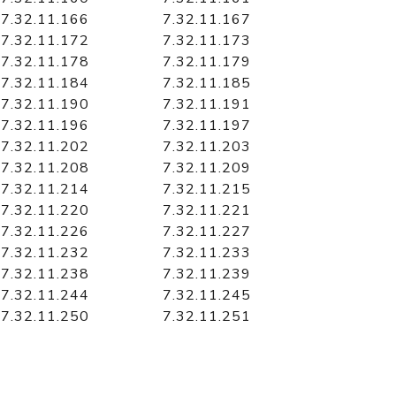
7.32.11.166
7.32.11.167
7.32.11.172
7.32.11.173
7.32.11.178
7.32.11.179
7.32.11.184
7.32.11.185
7.32.11.190
7.32.11.191
7.32.11.196
7.32.11.197
7.32.11.202
7.32.11.203
7.32.11.208
7.32.11.209
7.32.11.214
7.32.11.215
7.32.11.220
7.32.11.221
7.32.11.226
7.32.11.227
7.32.11.232
7.32.11.233
7.32.11.238
7.32.11.239
7.32.11.244
7.32.11.245
7.32.11.250
7.32.11.251