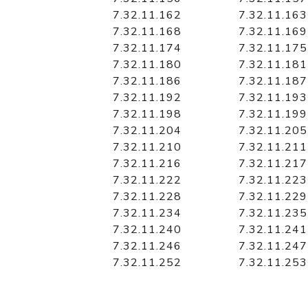
7.32.11.162
7.32.11.163
7.32.11.168
7.32.11.169
7.32.11.174
7.32.11.175
7.32.11.180
7.32.11.181
7.32.11.186
7.32.11.187
7.32.11.192
7.32.11.193
7.32.11.198
7.32.11.199
7.32.11.204
7.32.11.205
7.32.11.210
7.32.11.211
7.32.11.216
7.32.11.217
7.32.11.222
7.32.11.223
7.32.11.228
7.32.11.229
7.32.11.234
7.32.11.235
7.32.11.240
7.32.11.241
7.32.11.246
7.32.11.247
7.32.11.252
7.32.11.253