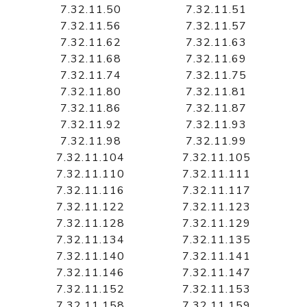
7.32.11.50
7.32.11.51
7.32.11.56
7.32.11.57
7.32.11.62
7.32.11.63
7.32.11.68
7.32.11.69
7.32.11.74
7.32.11.75
7.32.11.80
7.32.11.81
7.32.11.86
7.32.11.87
7.32.11.92
7.32.11.93
7.32.11.98
7.32.11.99
7.32.11.104
7.32.11.105
7.32.11.110
7.32.11.111
7.32.11.116
7.32.11.117
7.32.11.122
7.32.11.123
7.32.11.128
7.32.11.129
7.32.11.134
7.32.11.135
7.32.11.140
7.32.11.141
7.32.11.146
7.32.11.147
7.32.11.152
7.32.11.153
7.32.11.158
7.32.11.159