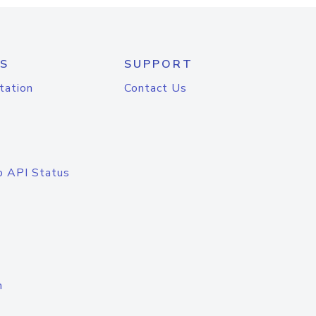
S
SUPPORT
tation
Contact Us
o API Status
n