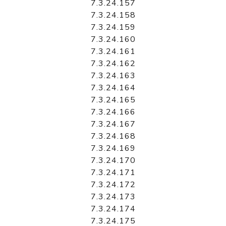
7.3.24.157
7.3.24.158
7.3.24.159
7.3.24.160
7.3.24.161
7.3.24.162
7.3.24.163
7.3.24.164
7.3.24.165
7.3.24.166
7.3.24.167
7.3.24.168
7.3.24.169
7.3.24.170
7.3.24.171
7.3.24.172
7.3.24.173
7.3.24.174
7.3.24.175