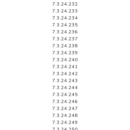
7.3.24.232
7.3.24.233
7.3.24.234
7.3.24.235
7.3.24.236
7.3.24.237
7.3.24.238
7.3.24.239
7.3.24.240
7.3.24.241
7.3.24.242
7.3.24.243
7.3.24.244
7.3.24.245
7.3.24.246
7.3.24.247
7.3.24.248
7.3.24.249
7.3.24.250