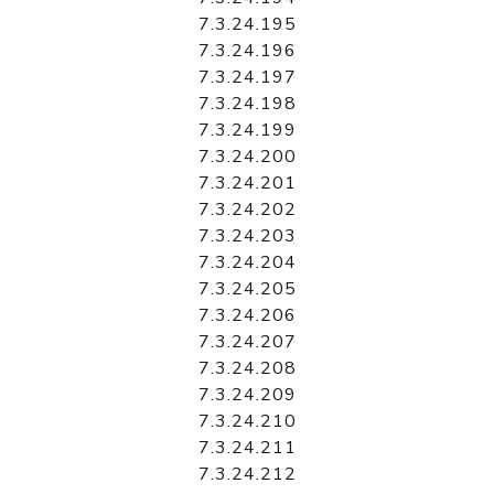
7.3.24.195
7.3.24.196
7.3.24.197
7.3.24.198
7.3.24.199
7.3.24.200
7.3.24.201
7.3.24.202
7.3.24.203
7.3.24.204
7.3.24.205
7.3.24.206
7.3.24.207
7.3.24.208
7.3.24.209
7.3.24.210
7.3.24.211
7.3.24.212