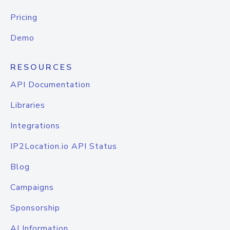
Pricing
Demo
RESOURCES
API Documentation
Libraries
Integrations
IP2Location.io API Status
Blog
Campaigns
Sponsorship
AI Information