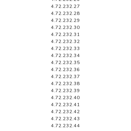
4.72.232.27
4.72.232.28
4.72.232.29
4.72.232.30
4.72.232.31
4.72.232.32
4.72.232.33
4.72.232.34
4.72.232.35
4.72.232.36
4.72.232.37
4.72.232.38
4.72.232.39
4.72.232.40
4.72.232.41
4.72.232.42
4.72.232.43
4.72.232.44