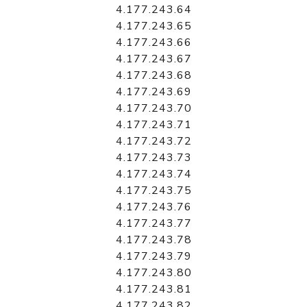
4.177.243.64
4.177.243.65
4.177.243.66
4.177.243.67
4.177.243.68
4.177.243.69
4.177.243.70
4.177.243.71
4.177.243.72
4.177.243.73
4.177.243.74
4.177.243.75
4.177.243.76
4.177.243.77
4.177.243.78
4.177.243.79
4.177.243.80
4.177.243.81
4.177.243.82