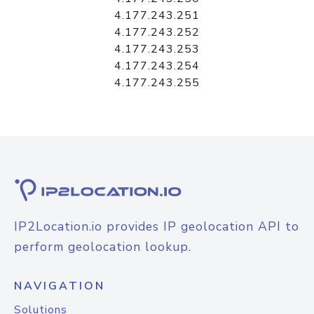
4.177.243.251
4.177.243.252
4.177.243.253
4.177.243.254
4.177.243.255
IP2Location.io provides IP geolocation API to
perform geolocation lookup.
NAVIGATION
Solutions