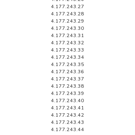
4.177.243.27
4.177.243.28
4.177.243.29
4.177.243.30
4.177.243.31
4.177.243.32
4.177.243.33
4.177.243.34
4.177.243.35
4.177.243.36
4.177.243.37
4.177.243.38
4.177.243.39
4.177.243.40
4.177.243.41
4.177.243.42
4.177.243.43
4.177.243.44