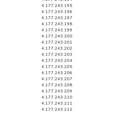
4.177.243.195
4.177.243.196
4.177.243.197
4.177.243.198
4.177.243.199
4.177.243.200
4.177.243.201
4.177.243.202
4.177.243.203
4.177.243.204
4.177.243.205
4.177.243.206
4.177.243.207
4.177.243.208
4.177.243.209
4.177.243.210
4.177.243.211
4.177.243.212