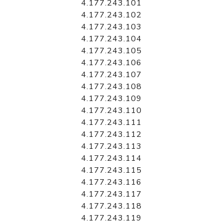
4.177.243.101
4.177.243.102
4.177.243.103
4.177.243.104
4.177.243.105
4.177.243.106
4.177.243.107
4.177.243.108
4.177.243.109
4.177.243.110
4.177.243.111
4.177.243.112
4.177.243.113
4.177.243.114
4.177.243.115
4.177.243.116
4.177.243.117
4.177.243.118
4.177.243.119