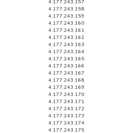
4.177.243.157
4.177.243.158
4.177.243.159
4.177.243.160
4.177.243.161
4.177.243.162
4.177.243.163
4.177.243.164
4.177.243.165
4.177.243.166
4.177.243.167
4.177.243.168
4.177.243.169
4.177.243.170
4.177.243.171
4.177.243.172
4.177.243.173
4.177.243.174
4.177.243.175