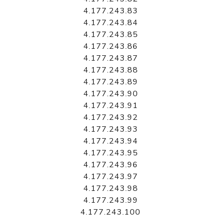
4.177.243.83
4.177.243.84
4.177.243.85
4.177.243.86
4.177.243.87
4.177.243.88
4.177.243.89
4.177.243.90
4.177.243.91
4.177.243.92
4.177.243.93
4.177.243.94
4.177.243.95
4.177.243.96
4.177.243.97
4.177.243.98
4.177.243.99
4.177.243.100