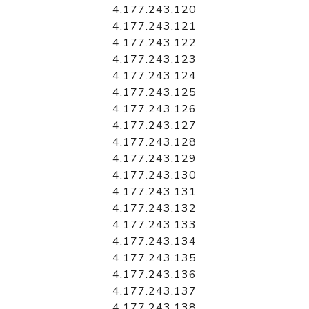
4.177.243.120
4.177.243.121
4.177.243.122
4.177.243.123
4.177.243.124
4.177.243.125
4.177.243.126
4.177.243.127
4.177.243.128
4.177.243.129
4.177.243.130
4.177.243.131
4.177.243.132
4.177.243.133
4.177.243.134
4.177.243.135
4.177.243.136
4.177.243.137
4.177.243.138