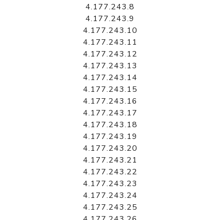
4.177.243.8
4.177.243.9
4.177.243.10
4.177.243.11
4.177.243.12
4.177.243.13
4.177.243.14
4.177.243.15
4.177.243.16
4.177.243.17
4.177.243.18
4.177.243.19
4.177.243.20
4.177.243.21
4.177.243.22
4.177.243.23
4.177.243.24
4.177.243.25
4.177.243.26