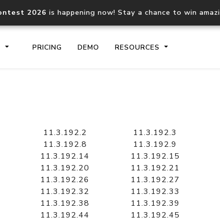
ontest 2026
is happening now! Stay a chance to win amaz
S
PRICING
DEMO
RESOURCES
IP2Location.io API
IP2Locati
Core IP geolocation API
Process mu
11.3.192.2
11.3.192.3
documentation
request
11.3.192.8
11.3.192.9
11.3.192.14
11.3.192.15
11.3.192.20
11.3.192.21
Domain WHOIS API
Hosted D
11.3.192.26
11.3.192.27
Comprehensive WHOIS data
Retrieve 
lookup
11.3.192.32
11.3.192.33
11.3.192.38
11.3.192.39
11.3.192.44
11.3.192.45