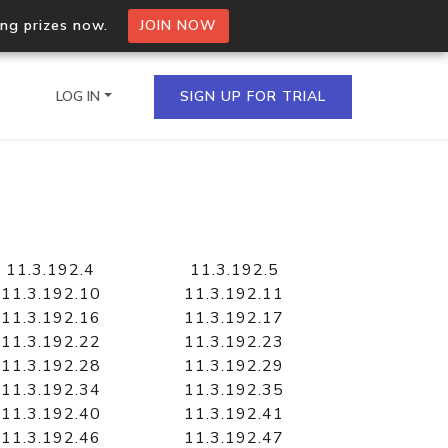
ing prizes now.
JOIN NOW
LOG IN
SIGN UP FOR TRIAL
on.io Bulk API
ltiple IPs in a single
11.3.192.4
11.3.192.5
11.3.192.10
11.3.192.11
11.3.192.16
11.3.192.17
11.3.192.22
11.3.192.23
omain API
11.3.192.28
11.3.192.29
domains hosted on an IP
11.3.192.34
11.3.192.35
11.3.192.40
11.3.192.41
11.3.192.46
11.3.192.47