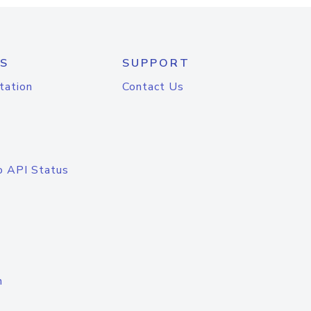
S
SUPPORT
tation
Contact Us
o API Status
n