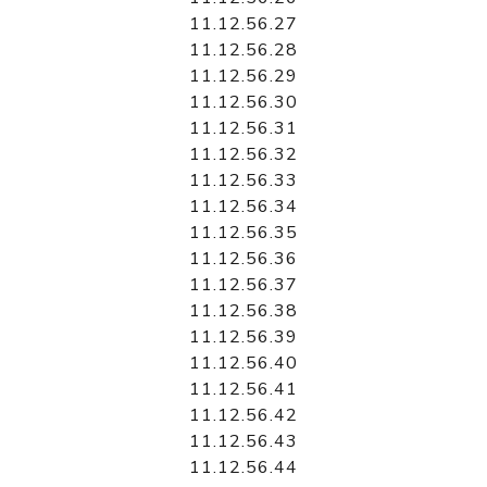
11.12.56.27
11.12.56.28
11.12.56.29
11.12.56.30
11.12.56.31
11.12.56.32
11.12.56.33
11.12.56.34
11.12.56.35
11.12.56.36
11.12.56.37
11.12.56.38
11.12.56.39
11.12.56.40
11.12.56.41
11.12.56.42
11.12.56.43
11.12.56.44