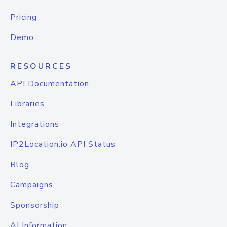
Pricing
Demo
RESOURCES
API Documentation
Libraries
Integrations
IP2Location.io API Status
Blog
Campaigns
Sponsorship
AI Information