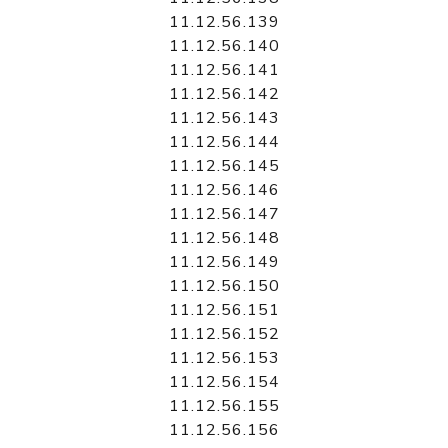
11.12.56.139
11.12.56.140
11.12.56.141
11.12.56.142
11.12.56.143
11.12.56.144
11.12.56.145
11.12.56.146
11.12.56.147
11.12.56.148
11.12.56.149
11.12.56.150
11.12.56.151
11.12.56.152
11.12.56.153
11.12.56.154
11.12.56.155
11.12.56.156