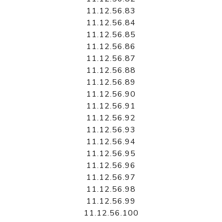
11.12.56.83
11.12.56.84
11.12.56.85
11.12.56.86
11.12.56.87
11.12.56.88
11.12.56.89
11.12.56.90
11.12.56.91
11.12.56.92
11.12.56.93
11.12.56.94
11.12.56.95
11.12.56.96
11.12.56.97
11.12.56.98
11.12.56.99
11.12.56.100