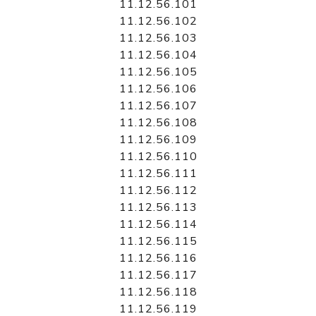
11.12.56.101
11.12.56.102
11.12.56.103
11.12.56.104
11.12.56.105
11.12.56.106
11.12.56.107
11.12.56.108
11.12.56.109
11.12.56.110
11.12.56.111
11.12.56.112
11.12.56.113
11.12.56.114
11.12.56.115
11.12.56.116
11.12.56.117
11.12.56.118
11.12.56.119