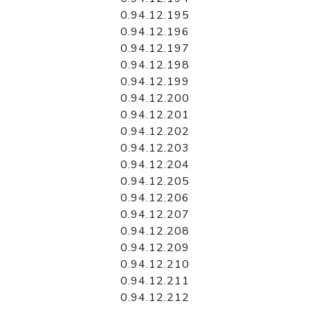
0.94.12.195
0.94.12.196
0.94.12.197
0.94.12.198
0.94.12.199
0.94.12.200
0.94.12.201
0.94.12.202
0.94.12.203
0.94.12.204
0.94.12.205
0.94.12.206
0.94.12.207
0.94.12.208
0.94.12.209
0.94.12.210
0.94.12.211
0.94.12.212