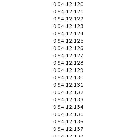
0.94.12.120
0.94.12.121
0.94.12.122
0.94.12.123
0.94.12.124
0.94.12.125
0.94.12.126
0.94.12.127
0.94.12.128
0.94.12.129
0.94.12.130
0.94.12.131
0.94.12.132
0.94.12.133
0.94.12.134
0.94.12.135
0.94.12.136
0.94.12.137
0.94.12.138