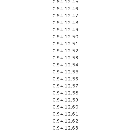
0.94.12.45
0.94.12.46
0.94.12.47
0.94.12.48
0.94.12.49
0.94.12.50
0.94.12.51
0.94.12.52
0.94.12.53
0.94.12.54
0.94.12.55
0.94.12.56
0.94.12.57
0.94.12.58
0.94.12.59
0.94.12.60
0.94.12.61
0.94.12.62
0.94.12.63