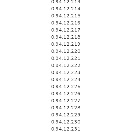
0.94.12.213
0.94.12.214
0.94.12.215
0.94.12.216
0.94.12.217
0.94.12.218
0.94.12.219
0.94.12.220
0.94.12.221
0.94.12.222
0.94.12.223
0.94.12.224
0.94.12.225
0.94.12.226
0.94.12.227
0.94.12.228
0.94.12.229
0.94.12.230
0.94.12.231