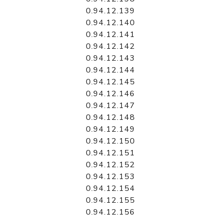
0.94.12.139
0.94.12.140
0.94.12.141
0.94.12.142
0.94.12.143
0.94.12.144
0.94.12.145
0.94.12.146
0.94.12.147
0.94.12.148
0.94.12.149
0.94.12.150
0.94.12.151
0.94.12.152
0.94.12.153
0.94.12.154
0.94.12.155
0.94.12.156