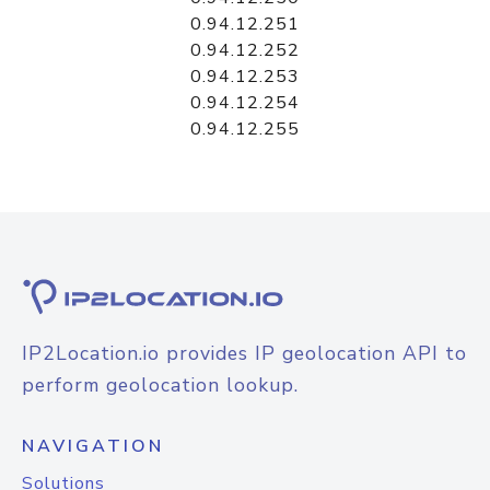
0.94.12.251
0.94.12.252
0.94.12.253
0.94.12.254
0.94.12.255
IP2Location.io provides IP geolocation API to
perform geolocation lookup.
NAVIGATION
Solutions