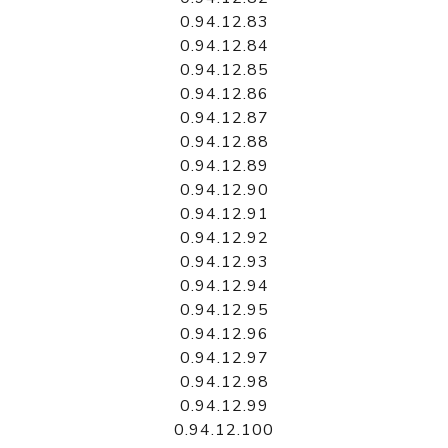
0.94.12.83
0.94.12.84
0.94.12.85
0.94.12.86
0.94.12.87
0.94.12.88
0.94.12.89
0.94.12.90
0.94.12.91
0.94.12.92
0.94.12.93
0.94.12.94
0.94.12.95
0.94.12.96
0.94.12.97
0.94.12.98
0.94.12.99
0.94.12.100