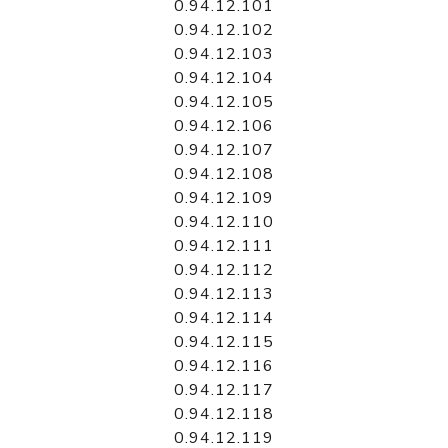
0.94.12.101
0.94.12.102
0.94.12.103
0.94.12.104
0.94.12.105
0.94.12.106
0.94.12.107
0.94.12.108
0.94.12.109
0.94.12.110
0.94.12.111
0.94.12.112
0.94.12.113
0.94.12.114
0.94.12.115
0.94.12.116
0.94.12.117
0.94.12.118
0.94.12.119