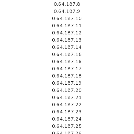
0.64.187.8
0.64.187.9
0.64.187.10
0.64.187.11
0.64.187.12
0.64.187.13
0.64.187.14
0.64.187.15
0.64.187.16
0.64.187.17
0.64.187.18
0.64.187.19
0.64.187.20
0.64.187.21
0.64.187.22
0.64.187.23
0.64.187.24
0.64.187.25
0.64.187.26