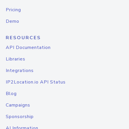
Pricing
Demo
RESOURCES
API Documentation
Libraries
Integrations
IP2Location.io API Status
Blog
Campaigns
Sponsorship
AI Information