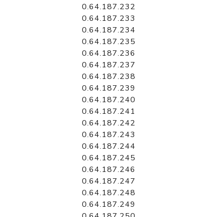
0.64.187.232
0.64.187.233
0.64.187.234
0.64.187.235
0.64.187.236
0.64.187.237
0.64.187.238
0.64.187.239
0.64.187.240
0.64.187.241
0.64.187.242
0.64.187.243
0.64.187.244
0.64.187.245
0.64.187.246
0.64.187.247
0.64.187.248
0.64.187.249
0.64.187.250