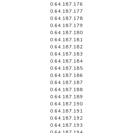
0.64.187.176
0.64.187.177
0.64.187.178
0.64.187.179
0.64.187.180
0.64.187.181
0.64.187.182
0.64.187.183
0.64.187.184
0.64.187.185
0.64.187.186
0.64.187.187
0.64.187.188
0.64.187.189
0.64.187.190
0.64.187.191
0.64.187.192
0.64.187.193
0.64.187.194