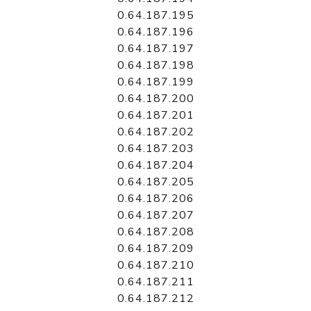
0.64.187.195
0.64.187.196
0.64.187.197
0.64.187.198
0.64.187.199
0.64.187.200
0.64.187.201
0.64.187.202
0.64.187.203
0.64.187.204
0.64.187.205
0.64.187.206
0.64.187.207
0.64.187.208
0.64.187.209
0.64.187.210
0.64.187.211
0.64.187.212