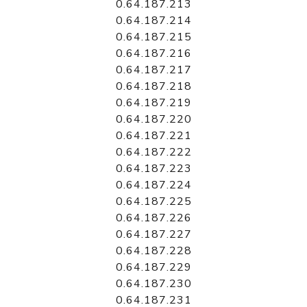
0.64.187.213
0.64.187.214
0.64.187.215
0.64.187.216
0.64.187.217
0.64.187.218
0.64.187.219
0.64.187.220
0.64.187.221
0.64.187.222
0.64.187.223
0.64.187.224
0.64.187.225
0.64.187.226
0.64.187.227
0.64.187.228
0.64.187.229
0.64.187.230
0.64.187.231