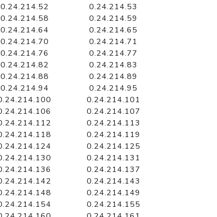
0.24.214.52
0.24.214.53
0.24.214.58
0.24.214.59
0.24.214.64
0.24.214.65
0.24.214.70
0.24.214.71
0.24.214.76
0.24.214.77
0.24.214.82
0.24.214.83
0.24.214.88
0.24.214.89
0.24.214.94
0.24.214.95
0.24.214.100
0.24.214.101
0.24.214.106
0.24.214.107
0.24.214.112
0.24.214.113
0.24.214.118
0.24.214.119
0.24.214.124
0.24.214.125
0.24.214.130
0.24.214.131
0.24.214.136
0.24.214.137
0.24.214.142
0.24.214.143
0.24.214.148
0.24.214.149
0.24.214.154
0.24.214.155
0.24.214.160
0.24.214.161