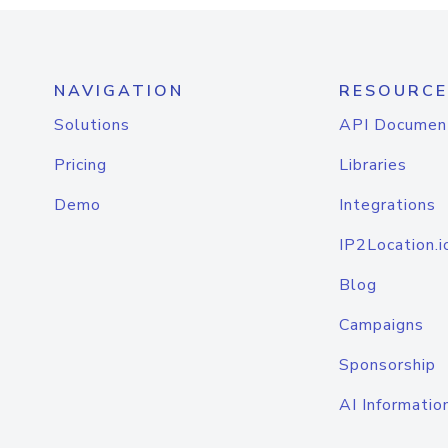
NAVIGATION
RESOURCE
Solutions
API Documen
Pricing
Libraries
Demo
Integrations
IP2Location.i
Blog
Campaigns
Sponsorship
AI Informatio