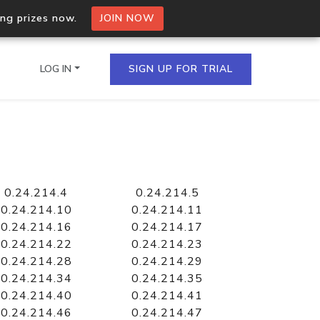
ing prizes now.
JOIN NOW
LOG IN
SIGN UP FOR TRIAL
on.io Bulk API
ltiple IPs in a single
0.24.214.4
0.24.214.5
0.24.214.10
0.24.214.11
0.24.214.16
0.24.214.17
0.24.214.22
0.24.214.23
omain API
0.24.214.28
0.24.214.29
domains hosted on an IP
0.24.214.34
0.24.214.35
0.24.214.40
0.24.214.41
0.24.214.46
0.24.214.47