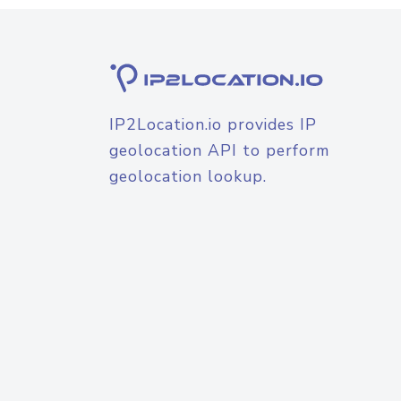
IP2Location.io provides IP
geolocation API to perform
geolocation lookup.