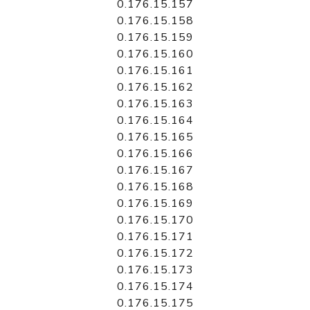
0.176.15.157
0.176.15.158
0.176.15.159
0.176.15.160
0.176.15.161
0.176.15.162
0.176.15.163
0.176.15.164
0.176.15.165
0.176.15.166
0.176.15.167
0.176.15.168
0.176.15.169
0.176.15.170
0.176.15.171
0.176.15.172
0.176.15.173
0.176.15.174
0.176.15.175