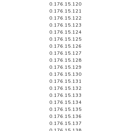
0.176.15.120
0.176.15.121
0.176.15.122
0.176.15.123
0.176.15.124
0.176.15.125
0.176.15.126
0.176.15.127
0.176.15.128
0.176.15.129
0.176.15.130
0.176.15.131
0.176.15.132
0.176.15.133
0.176.15.134
0.176.15.135
0.176.15.136
0.176.15.137
0.176.15.138