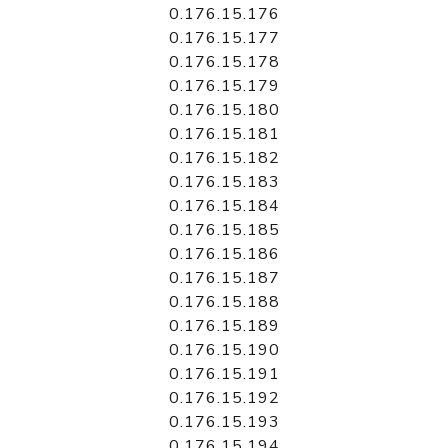
0.176.15.176
0.176.15.177
0.176.15.178
0.176.15.179
0.176.15.180
0.176.15.181
0.176.15.182
0.176.15.183
0.176.15.184
0.176.15.185
0.176.15.186
0.176.15.187
0.176.15.188
0.176.15.189
0.176.15.190
0.176.15.191
0.176.15.192
0.176.15.193
0.176.15.194