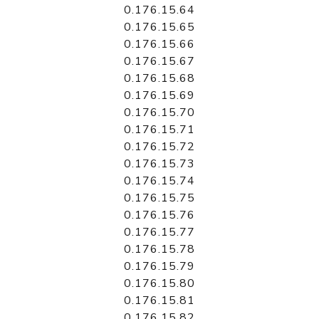
0.176.15.64
0.176.15.65
0.176.15.66
0.176.15.67
0.176.15.68
0.176.15.69
0.176.15.70
0.176.15.71
0.176.15.72
0.176.15.73
0.176.15.74
0.176.15.75
0.176.15.76
0.176.15.77
0.176.15.78
0.176.15.79
0.176.15.80
0.176.15.81
0.176.15.82