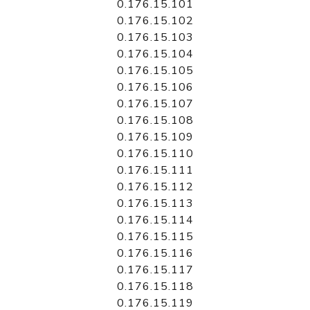
0.176.15.101
0.176.15.102
0.176.15.103
0.176.15.104
0.176.15.105
0.176.15.106
0.176.15.107
0.176.15.108
0.176.15.109
0.176.15.110
0.176.15.111
0.176.15.112
0.176.15.113
0.176.15.114
0.176.15.115
0.176.15.116
0.176.15.117
0.176.15.118
0.176.15.119