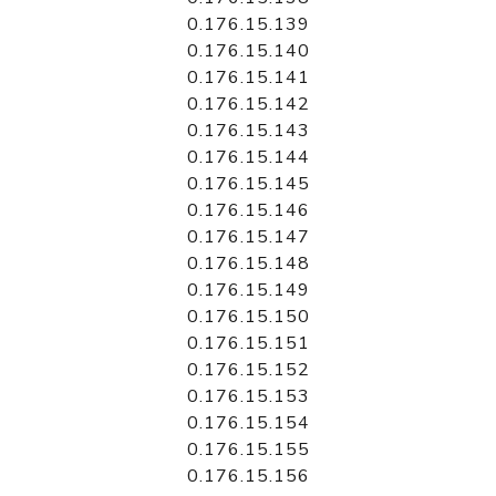
0.176.15.139
0.176.15.140
0.176.15.141
0.176.15.142
0.176.15.143
0.176.15.144
0.176.15.145
0.176.15.146
0.176.15.147
0.176.15.148
0.176.15.149
0.176.15.150
0.176.15.151
0.176.15.152
0.176.15.153
0.176.15.154
0.176.15.155
0.176.15.156