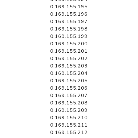
0.169.155.195
0.169.155.196
0.169.155.197
0.169.155.198
0.169.155.199
0.169.155.200
0.169.155.201
0.169.155.202
0.169.155.203
0.169.155.204
0.169.155.205
0.169.155.206
0.169.155.207
0.169.155.208
0.169.155.209
0.169.155.210
0.169.155.211
0.169.155.212