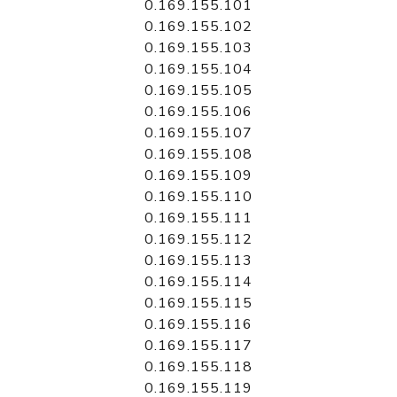
0.169.155.101
0.169.155.102
0.169.155.103
0.169.155.104
0.169.155.105
0.169.155.106
0.169.155.107
0.169.155.108
0.169.155.109
0.169.155.110
0.169.155.111
0.169.155.112
0.169.155.113
0.169.155.114
0.169.155.115
0.169.155.116
0.169.155.117
0.169.155.118
0.169.155.119