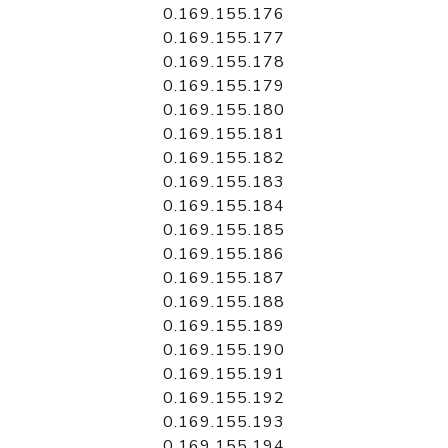
0.169.155.176
0.169.155.177
0.169.155.178
0.169.155.179
0.169.155.180
0.169.155.181
0.169.155.182
0.169.155.183
0.169.155.184
0.169.155.185
0.169.155.186
0.169.155.187
0.169.155.188
0.169.155.189
0.169.155.190
0.169.155.191
0.169.155.192
0.169.155.193
0.169.155.194