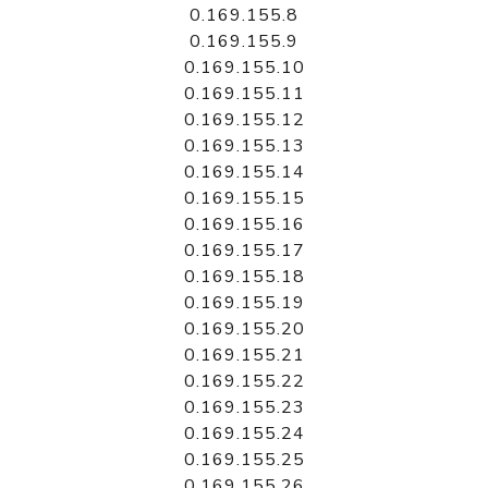
0.169.155.8
0.169.155.9
0.169.155.10
0.169.155.11
0.169.155.12
0.169.155.13
0.169.155.14
0.169.155.15
0.169.155.16
0.169.155.17
0.169.155.18
0.169.155.19
0.169.155.20
0.169.155.21
0.169.155.22
0.169.155.23
0.169.155.24
0.169.155.25
0.169.155.26