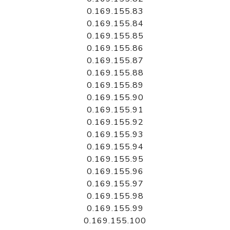
0.169.155.83
0.169.155.84
0.169.155.85
0.169.155.86
0.169.155.87
0.169.155.88
0.169.155.89
0.169.155.90
0.169.155.91
0.169.155.92
0.169.155.93
0.169.155.94
0.169.155.95
0.169.155.96
0.169.155.97
0.169.155.98
0.169.155.99
0.169.155.100