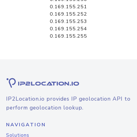
0.169.155.251
0.169.155.252
0.169.155.253
0.169.155.254
0.169.155.255
IP2Location.io provides IP geolocation API to
perform geolocation lookup.
NAVIGATION
Solutions