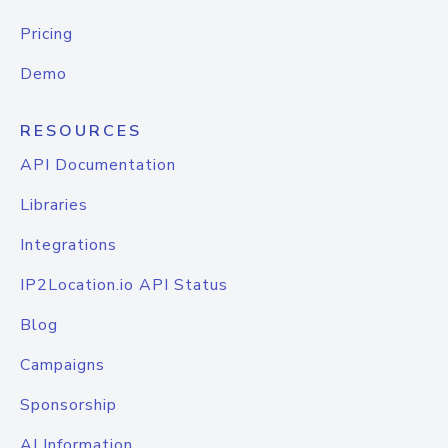
Pricing
Demo
RESOURCES
API Documentation
Libraries
Integrations
IP2Location.io API Status
Blog
Campaigns
Sponsorship
AI Information