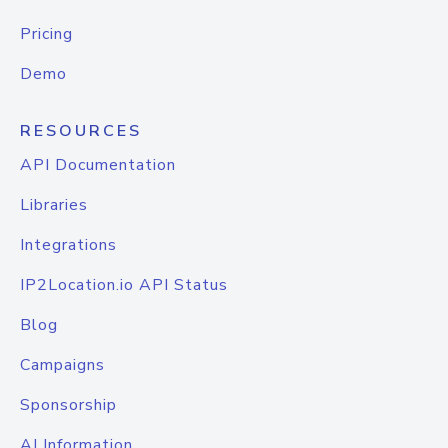
Pricing
Demo
RESOURCES
API Documentation
Libraries
Integrations
IP2Location.io API Status
Blog
Campaigns
Sponsorship
AI Information