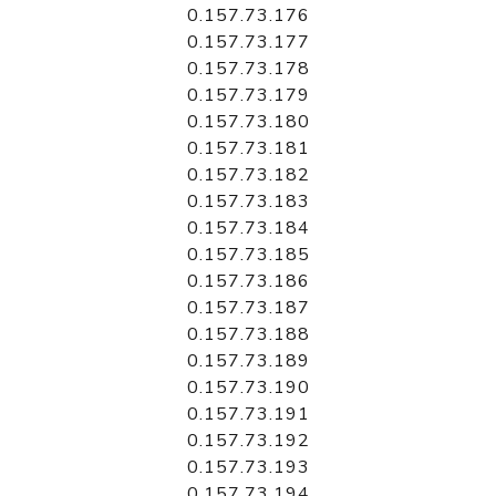
0.157.73.176
0.157.73.177
0.157.73.178
0.157.73.179
0.157.73.180
0.157.73.181
0.157.73.182
0.157.73.183
0.157.73.184
0.157.73.185
0.157.73.186
0.157.73.187
0.157.73.188
0.157.73.189
0.157.73.190
0.157.73.191
0.157.73.192
0.157.73.193
0.157.73.194