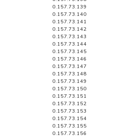
0.157.73.139
0.157.73.140
0.157.73.141
0.157.73.142
0.157.73.143
0.157.73.144
0.157.73.145
0.157.73.146
0.157.73.147
0.157.73.148
0.157.73.149
0.157.73.150
0.157.73.151
0.157.73.152
0.157.73.153
0.157.73.154
0.157.73.155
0.157.73.156