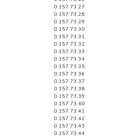
0.157.73.27
0.157.73.28
0.157.73.29
0.157.73.30
0.157.73.31
0.157.73.32
0.157.73.33
0.157.73.34
0.157.73.35
0.157.73.36
0.157.73.37
0.157.73.38
0.157.73.39
0.157.73.40
0.157.73.41
0.157.73.42
0.157.73.43
0.157.73.44