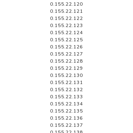
0.155.22.120
0.155.22.121
0.155.22.122
0.155.22.123
0.155.22.124
0.155.22.125
0.155.22.126
0.155.22.127
0.155.22.128
0.155.22.129
0.155.22.130
0.155.22.131
0.155.22.132
0.155.22.133
0.155.22.134
0.155.22.135
0.155.22.136
0.155.22.137
0.155.22.138