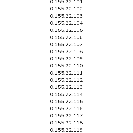
0.155.22.101
0.155.22.102
0.155.22.103
0.155.22.104
0.155.22.105
0.155.22.106
0.155.22.107
0.155.22.108
0.155.22.109
0.155.22.110
0.155.22.111
0.155.22.112
0.155.22.113
0.155.22.114
0.155.22.115
0.155.22.116
0.155.22.117
0.155.22.118
0.155.22.119