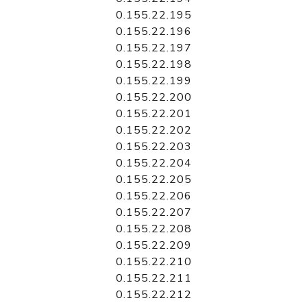
0.155.22.195
0.155.22.196
0.155.22.197
0.155.22.198
0.155.22.199
0.155.22.200
0.155.22.201
0.155.22.202
0.155.22.203
0.155.22.204
0.155.22.205
0.155.22.206
0.155.22.207
0.155.22.208
0.155.22.209
0.155.22.210
0.155.22.211
0.155.22.212