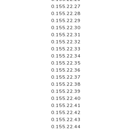
0.155.22.27
0.155.22.28
0.155.22.29
0.155.22.30
0.155.22.31
0.155.22.32
0.155.22.33
0.155.22.34
0.155.22.35
0.155.22.36
0.155.22.37
0.155.22.38
0.155.22.39
0.155.22.40
0.155.22.41
0.155.22.42
0.155.22.43
0.155.22.44