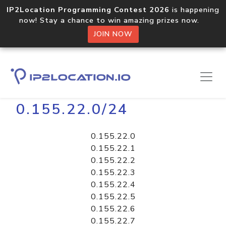
IP2Location Programming Contest 2026
is happening
now! Stay a chance to win amazing prizes now.
JOIN NOW
Home
Libraries
0.155.22.0/24
0.155.22.0
0.155.22.1
0.155.22.2
0.155.22.3
0.155.22.4
0.155.22.5
0.155.22.6
0.155.22.7