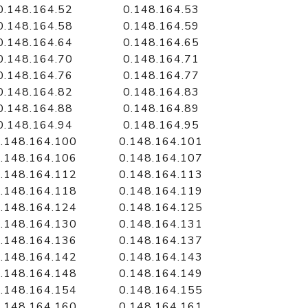
0.148.164.52
0.148.164.53
0.148.164.58
0.148.164.59
0.148.164.64
0.148.164.65
0.148.164.70
0.148.164.71
0.148.164.76
0.148.164.77
0.148.164.82
0.148.164.83
0.148.164.88
0.148.164.89
0.148.164.94
0.148.164.95
.148.164.100
0.148.164.101
.148.164.106
0.148.164.107
.148.164.112
0.148.164.113
.148.164.118
0.148.164.119
.148.164.124
0.148.164.125
.148.164.130
0.148.164.131
.148.164.136
0.148.164.137
.148.164.142
0.148.164.143
.148.164.148
0.148.164.149
.148.164.154
0.148.164.155
.148.164.160
0.148.164.161