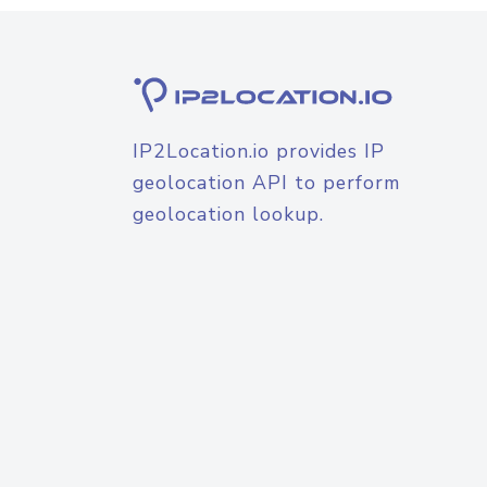
IP2Location.io provides IP
geolocation API to perform
geolocation lookup.