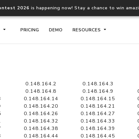
ontest 2026
is happening now! Stay a chance to win amaz
S
PRICING
DEMO
RESOURCES
IP2Location.io API
IP2Locati
Core IP geolocation API
Process mu
0.148.164.2
0.148.164.3
documentation
request
0.148.164.8
0.148.164.9
3
0.148.164.14
0.148.164.15
9
0.148.164.20
0.148.164.21
Domain WHOIS API
Hosted D
5
0.148.164.26
0.148.164.27
Comprehensive WHOIS data
Retrieve 
lookup
1
0.148.164.32
0.148.164.33
7
0.148.164.38
0.148.164.39
3
0.148.164.44
0.148.164.45