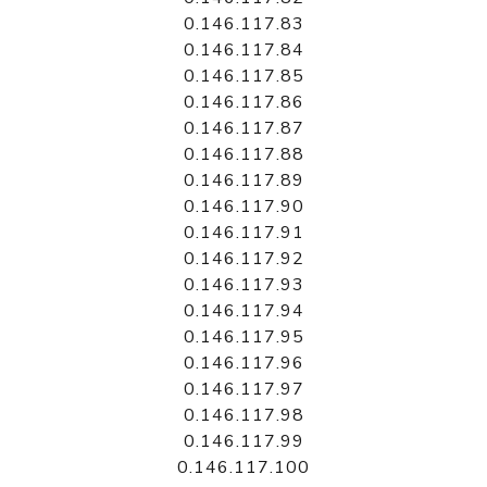
0.146.117.83
0.146.117.84
0.146.117.85
0.146.117.86
0.146.117.87
0.146.117.88
0.146.117.89
0.146.117.90
0.146.117.91
0.146.117.92
0.146.117.93
0.146.117.94
0.146.117.95
0.146.117.96
0.146.117.97
0.146.117.98
0.146.117.99
0.146.117.100