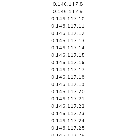
0.146.117.8
0.146.117.9
0.146.117.10
0.146.117.11
0.146.117.12
0.146.117.13
0.146.117.14
0.146.117.15
0.146.117.16
0.146.117.17
0.146.117.18
0.146.117.19
0.146.117.20
0.146.117.21
0.146.117.22
0.146.117.23
0.146.117.24
0.146.117.25
0.146.117.26