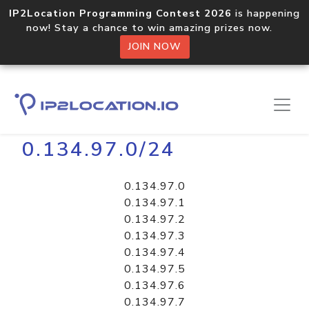
IP2Location Programming Contest 2026
is happening
now! Stay a chance to win amazing prizes now.
JOIN NOW
Home
Libraries
0.134.97.0/24
0.134.97.0
0.134.97.1
0.134.97.2
0.134.97.3
0.134.97.4
0.134.97.5
0.134.97.6
0.134.97.7