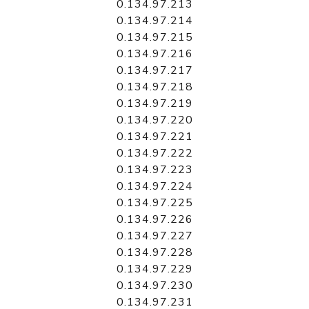
0.134.97.213
0.134.97.214
0.134.97.215
0.134.97.216
0.134.97.217
0.134.97.218
0.134.97.219
0.134.97.220
0.134.97.221
0.134.97.222
0.134.97.223
0.134.97.224
0.134.97.225
0.134.97.226
0.134.97.227
0.134.97.228
0.134.97.229
0.134.97.230
0.134.97.231