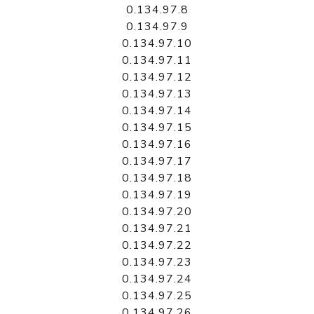
0.134.97.8
0.134.97.9
0.134.97.10
0.134.97.11
0.134.97.12
0.134.97.13
0.134.97.14
0.134.97.15
0.134.97.16
0.134.97.17
0.134.97.18
0.134.97.19
0.134.97.20
0.134.97.21
0.134.97.22
0.134.97.23
0.134.97.24
0.134.97.25
0.134.97.26