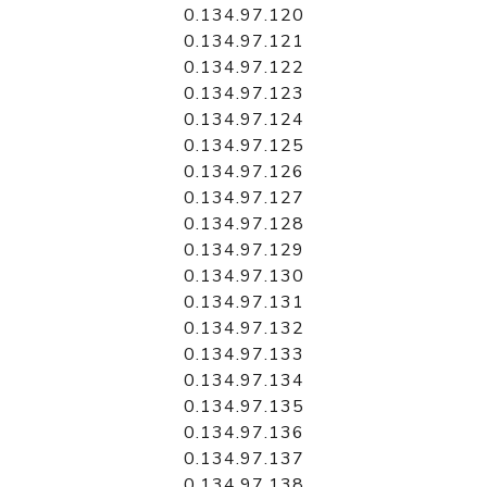
0.134.97.120
0.134.97.121
0.134.97.122
0.134.97.123
0.134.97.124
0.134.97.125
0.134.97.126
0.134.97.127
0.134.97.128
0.134.97.129
0.134.97.130
0.134.97.131
0.134.97.132
0.134.97.133
0.134.97.134
0.134.97.135
0.134.97.136
0.134.97.137
0.134.97.138