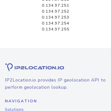
0.134.97.251
0.134.97.252
0.134.97.253
0.134.97.254
0.134.97.255
IP2Location.io provides IP geolocation API to
perform geolocation lookup.
NAVIGATION
Solutions