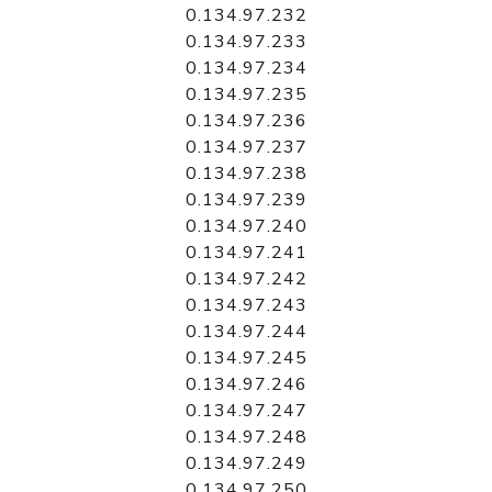
0.134.97.232
0.134.97.233
0.134.97.234
0.134.97.235
0.134.97.236
0.134.97.237
0.134.97.238
0.134.97.239
0.134.97.240
0.134.97.241
0.134.97.242
0.134.97.243
0.134.97.244
0.134.97.245
0.134.97.246
0.134.97.247
0.134.97.248
0.134.97.249
0.134.97.250