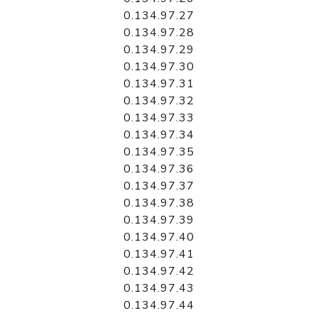
0.134.97.27
0.134.97.28
0.134.97.29
0.134.97.30
0.134.97.31
0.134.97.32
0.134.97.33
0.134.97.34
0.134.97.35
0.134.97.36
0.134.97.37
0.134.97.38
0.134.97.39
0.134.97.40
0.134.97.41
0.134.97.42
0.134.97.43
0.134.97.44