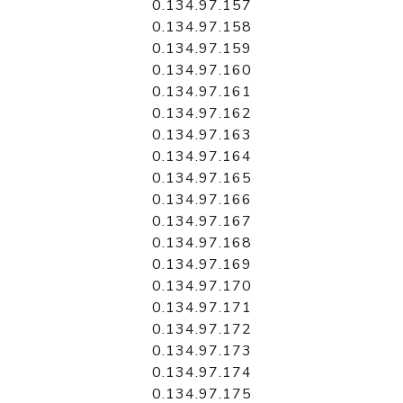
0.134.97.157
0.134.97.158
0.134.97.159
0.134.97.160
0.134.97.161
0.134.97.162
0.134.97.163
0.134.97.164
0.134.97.165
0.134.97.166
0.134.97.167
0.134.97.168
0.134.97.169
0.134.97.170
0.134.97.171
0.134.97.172
0.134.97.173
0.134.97.174
0.134.97.175