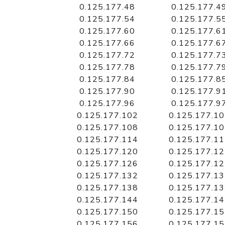
0.125.177.48
0.125.177.4
0.125.177.54
0.125.177.5
0.125.177.60
0.125.177.6
0.125.177.66
0.125.177.6
0.125.177.72
0.125.177.7
0.125.177.78
0.125.177.7
0.125.177.84
0.125.177.8
0.125.177.90
0.125.177.9
0.125.177.96
0.125.177.9
0.125.177.102
0.125.177.1
0.125.177.108
0.125.177.1
0.125.177.114
0.125.177.1
0.125.177.120
0.125.177.1
0.125.177.126
0.125.177.1
0.125.177.132
0.125.177.1
0.125.177.138
0.125.177.1
0.125.177.144
0.125.177.1
0.125.177.150
0.125.177.1
0.125.177.156
0.125.177.1