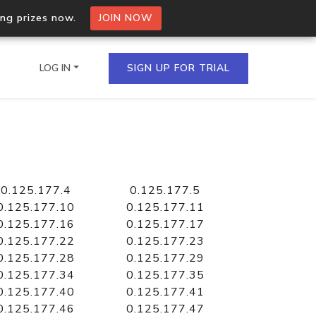
ing prizes now.
JOIN NOW
LOG IN
SIGN UP FOR TRIAL
on.io Bulk API
ltiple IPs in a single
0.125.177.4
0.125.177.5
0.125.177.10
0.125.177.11
0.125.177.16
0.125.177.17
0.125.177.22
0.125.177.23
omain API
0.125.177.28
0.125.177.29
domains hosted on an IP
0.125.177.34
0.125.177.35
0.125.177.40
0.125.177.41
0.125.177.46
0.125.177.47