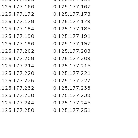
.125.177.166
0.125.177.167
.125.177.172
0.125.177.173
.125.177.178
0.125.177.179
.125.177.184
0.125.177.185
.125.177.190
0.125.177.191
.125.177.196
0.125.177.197
.125.177.202
0.125.177.203
.125.177.208
0.125.177.209
.125.177.214
0.125.177.215
.125.177.220
0.125.177.221
.125.177.226
0.125.177.227
.125.177.232
0.125.177.233
.125.177.238
0.125.177.239
.125.177.244
0.125.177.245
.125.177.250
0.125.177.251