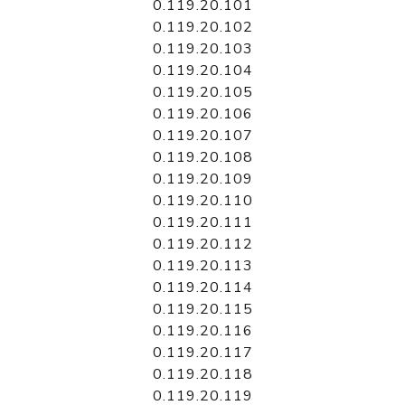
0.119.20.101
0.119.20.102
0.119.20.103
0.119.20.104
0.119.20.105
0.119.20.106
0.119.20.107
0.119.20.108
0.119.20.109
0.119.20.110
0.119.20.111
0.119.20.112
0.119.20.113
0.119.20.114
0.119.20.115
0.119.20.116
0.119.20.117
0.119.20.118
0.119.20.119