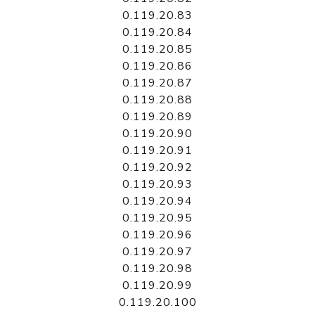
0.119.20.83
0.119.20.84
0.119.20.85
0.119.20.86
0.119.20.87
0.119.20.88
0.119.20.89
0.119.20.90
0.119.20.91
0.119.20.92
0.119.20.93
0.119.20.94
0.119.20.95
0.119.20.96
0.119.20.97
0.119.20.98
0.119.20.99
0.119.20.100