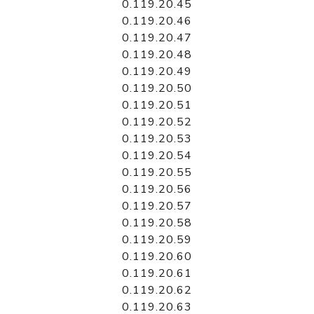
0.119.20.45
0.119.20.46
0.119.20.47
0.119.20.48
0.119.20.49
0.119.20.50
0.119.20.51
0.119.20.52
0.119.20.53
0.119.20.54
0.119.20.55
0.119.20.56
0.119.20.57
0.119.20.58
0.119.20.59
0.119.20.60
0.119.20.61
0.119.20.62
0.119.20.63