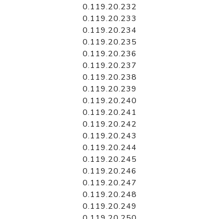
0.119.20.232
0.119.20.233
0.119.20.234
0.119.20.235
0.119.20.236
0.119.20.237
0.119.20.238
0.119.20.239
0.119.20.240
0.119.20.241
0.119.20.242
0.119.20.243
0.119.20.244
0.119.20.245
0.119.20.246
0.119.20.247
0.119.20.248
0.119.20.249
0.119.20.250