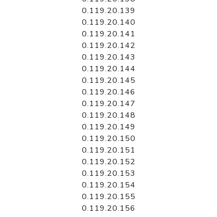
0.119.20.139
0.119.20.140
0.119.20.141
0.119.20.142
0.119.20.143
0.119.20.144
0.119.20.145
0.119.20.146
0.119.20.147
0.119.20.148
0.119.20.149
0.119.20.150
0.119.20.151
0.119.20.152
0.119.20.153
0.119.20.154
0.119.20.155
0.119.20.156