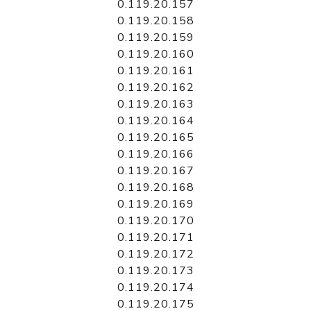
0.119.20.157
0.119.20.158
0.119.20.159
0.119.20.160
0.119.20.161
0.119.20.162
0.119.20.163
0.119.20.164
0.119.20.165
0.119.20.166
0.119.20.167
0.119.20.168
0.119.20.169
0.119.20.170
0.119.20.171
0.119.20.172
0.119.20.173
0.119.20.174
0.119.20.175