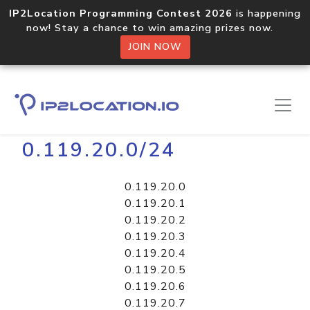
IP2Location Programming Contest 2026
is happening
now! Stay a chance to win amazing prizes now.
JOIN NOW
Home
Libraries
0.119.20.0/24
0.119.20.0
0.119.20.1
0.119.20.2
0.119.20.3
0.119.20.4
0.119.20.5
0.119.20.6
0.119.20.7