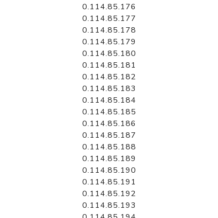
0.114.85.176
0.114.85.177
0.114.85.178
0.114.85.179
0.114.85.180
0.114.85.181
0.114.85.182
0.114.85.183
0.114.85.184
0.114.85.185
0.114.85.186
0.114.85.187
0.114.85.188
0.114.85.189
0.114.85.190
0.114.85.191
0.114.85.192
0.114.85.193
0.114.85.194