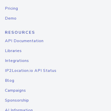
Pricing
Demo
RESOURCES
API Documentation
Libraries
Integrations
IP2Location.io API Status
Blog
Campaigns
Sponsorship
AI Information