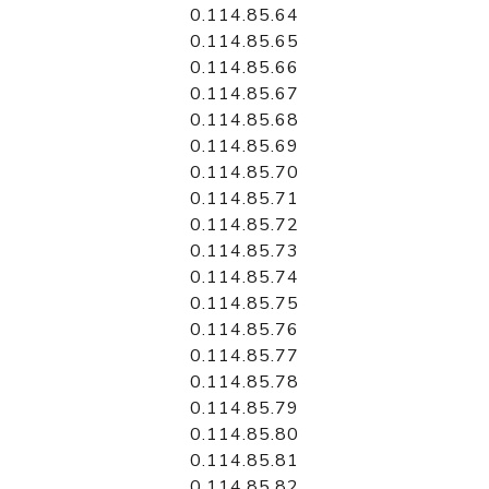
0.114.85.64
0.114.85.65
0.114.85.66
0.114.85.67
0.114.85.68
0.114.85.69
0.114.85.70
0.114.85.71
0.114.85.72
0.114.85.73
0.114.85.74
0.114.85.75
0.114.85.76
0.114.85.77
0.114.85.78
0.114.85.79
0.114.85.80
0.114.85.81
0.114.85.82