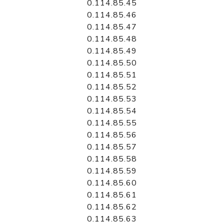
0.114.85.45
0.114.85.46
0.114.85.47
0.114.85.48
0.114.85.49
0.114.85.50
0.114.85.51
0.114.85.52
0.114.85.53
0.114.85.54
0.114.85.55
0.114.85.56
0.114.85.57
0.114.85.58
0.114.85.59
0.114.85.60
0.114.85.61
0.114.85.62
0.114.85.63