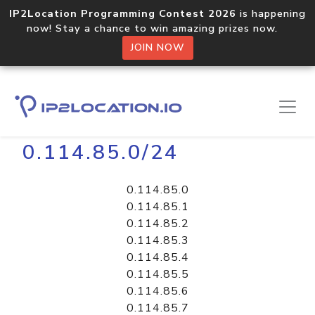
IP2Location Programming Contest 2026
is happening
now! Stay a chance to win amazing prizes now.
JOIN NOW
Home
Libraries
0.114.85.0/24
0.114.85.0
0.114.85.1
0.114.85.2
0.114.85.3
0.114.85.4
0.114.85.5
0.114.85.6
0.114.85.7