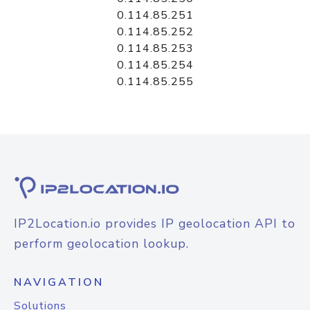
0.114.85.251
0.114.85.252
0.114.85.253
0.114.85.254
0.114.85.255
IP2Location.io provides IP geolocation API to
perform geolocation lookup.
NAVIGATION
Solutions