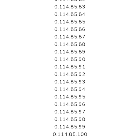
0.114.85.83
0.114.85.84
0.114.85.85
0.114.85.86
0.114.85.87
0.114.85.88
0.114.85.89
0.114.85.90
0.114.85.91
0.114.85.92
0.114.85.93
0.114.85.94
0.114.85.95
0.114.85.96
0.114.85.97
0.114.85.98
0.114.85.99
0.114.85.100