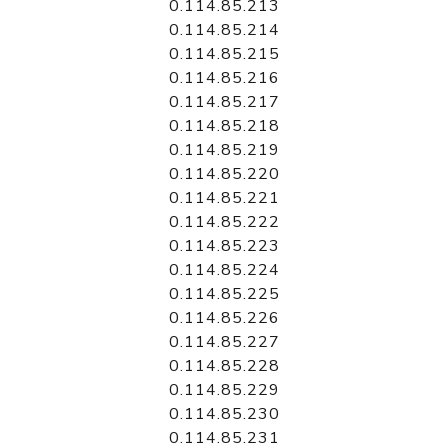
0.114.85.213
0.114.85.214
0.114.85.215
0.114.85.216
0.114.85.217
0.114.85.218
0.114.85.219
0.114.85.220
0.114.85.221
0.114.85.222
0.114.85.223
0.114.85.224
0.114.85.225
0.114.85.226
0.114.85.227
0.114.85.228
0.114.85.229
0.114.85.230
0.114.85.231