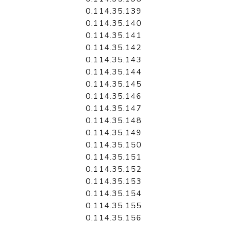
0.114.35.139
0.114.35.140
0.114.35.141
0.114.35.142
0.114.35.143
0.114.35.144
0.114.35.145
0.114.35.146
0.114.35.147
0.114.35.148
0.114.35.149
0.114.35.150
0.114.35.151
0.114.35.152
0.114.35.153
0.114.35.154
0.114.35.155
0.114.35.156