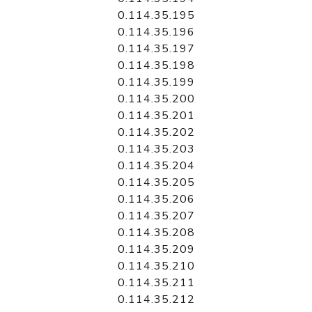
0.114.35.195
0.114.35.196
0.114.35.197
0.114.35.198
0.114.35.199
0.114.35.200
0.114.35.201
0.114.35.202
0.114.35.203
0.114.35.204
0.114.35.205
0.114.35.206
0.114.35.207
0.114.35.208
0.114.35.209
0.114.35.210
0.114.35.211
0.114.35.212