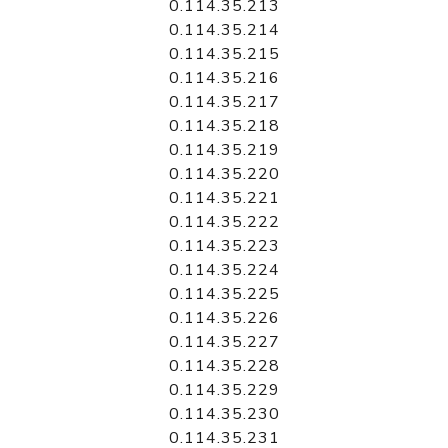
0.114.35.213
0.114.35.214
0.114.35.215
0.114.35.216
0.114.35.217
0.114.35.218
0.114.35.219
0.114.35.220
0.114.35.221
0.114.35.222
0.114.35.223
0.114.35.224
0.114.35.225
0.114.35.226
0.114.35.227
0.114.35.228
0.114.35.229
0.114.35.230
0.114.35.231