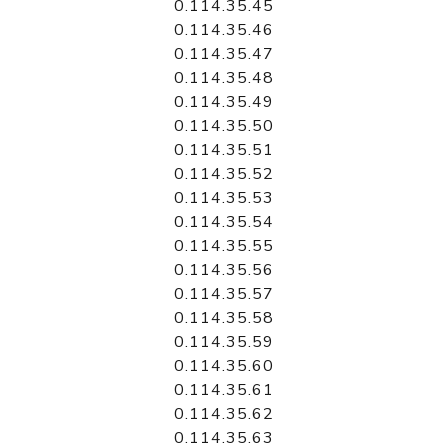
0.114.35.45
0.114.35.46
0.114.35.47
0.114.35.48
0.114.35.49
0.114.35.50
0.114.35.51
0.114.35.52
0.114.35.53
0.114.35.54
0.114.35.55
0.114.35.56
0.114.35.57
0.114.35.58
0.114.35.59
0.114.35.60
0.114.35.61
0.114.35.62
0.114.35.63