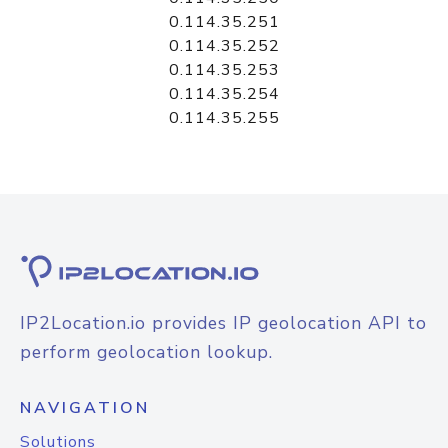
0.114.35.251
0.114.35.252
0.114.35.253
0.114.35.254
0.114.35.255
IP2Location.io provides IP geolocation API to
perform geolocation lookup.
NAVIGATION
Solutions