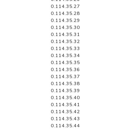
0.114.35.27
0.114.35.28
0.114.35.29
0.114.35.30
0.114.35.31
0.114.35.32
0.114.35.33
0.114.35.34
0.114.35.35
0.114.35.36
0.114.35.37
0.114.35.38
0.114.35.39
0.114.35.40
0.114.35.41
0.114.35.42
0.114.35.43
0.114.35.44