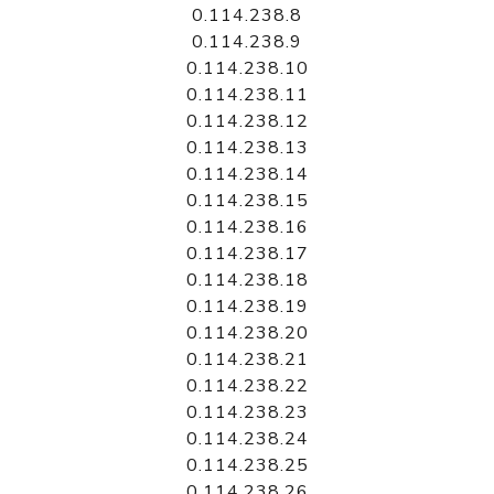
0.114.238.8
0.114.238.9
0.114.238.10
0.114.238.11
0.114.238.12
0.114.238.13
0.114.238.14
0.114.238.15
0.114.238.16
0.114.238.17
0.114.238.18
0.114.238.19
0.114.238.20
0.114.238.21
0.114.238.22
0.114.238.23
0.114.238.24
0.114.238.25
0.114.238.26