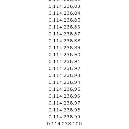
0.114.238.83
0.114.238.84
0.114.238.85
0.114.238.86
0.114.238.87
0.114.238.88
0.114.238.89
0.114.238.90
0.114.238.91
0.114.238.92
0.114.238.93
0.114.238.94
0.114.238.95
0.114.238.96
0.114.238.97
0.114.238.98
0.114.238.99
0.114.238.100