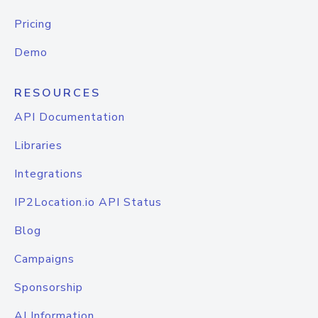
Pricing
Demo
RESOURCES
API Documentation
Libraries
Integrations
IP2Location.io API Status
Blog
Campaigns
Sponsorship
AI Information