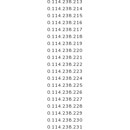
0.114.238.213
0.114.238.214
0.114.238.215
0.114.238.216
0.114.238.217
0.114.238.218
0.114.238.219
0.114.238.220
0.114.238.221
0.114.238.222
0.114.238.223
0.114.238.224
0.114.238.225
0.114.238.226
0.114.238.227
0.114.238.228
0.114.238.229
0.114.238.230
0.114.238.231