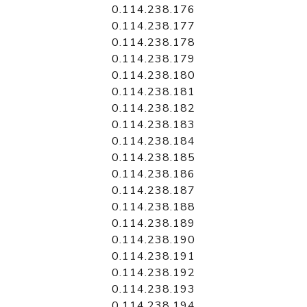
0.114.238.176
0.114.238.177
0.114.238.178
0.114.238.179
0.114.238.180
0.114.238.181
0.114.238.182
0.114.238.183
0.114.238.184
0.114.238.185
0.114.238.186
0.114.238.187
0.114.238.188
0.114.238.189
0.114.238.190
0.114.238.191
0.114.238.192
0.114.238.193
0.114.238.194