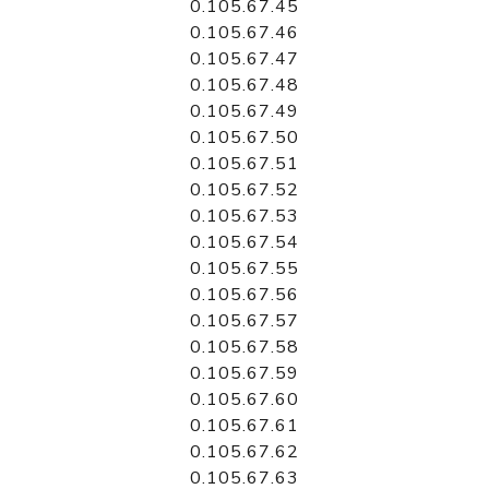
0.105.67.45
0.105.67.46
0.105.67.47
0.105.67.48
0.105.67.49
0.105.67.50
0.105.67.51
0.105.67.52
0.105.67.53
0.105.67.54
0.105.67.55
0.105.67.56
0.105.67.57
0.105.67.58
0.105.67.59
0.105.67.60
0.105.67.61
0.105.67.62
0.105.67.63