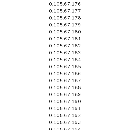
0.105.67.176
0.105.67.177
0.105.67.178
0.105.67.179
0.105.67.180
0.105.67.181
0.105.67.182
0.105.67.183
0.105.67.184
0.105.67.185
0.105.67.186
0.105.67.187
0.105.67.188
0.105.67.189
0.105.67.190
0.105.67.191
0.105.67.192
0.105.67.193
0.105.67.194