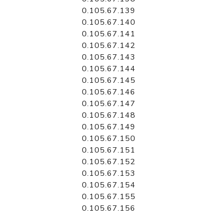
0.105.67.139
0.105.67.140
0.105.67.141
0.105.67.142
0.105.67.143
0.105.67.144
0.105.67.145
0.105.67.146
0.105.67.147
0.105.67.148
0.105.67.149
0.105.67.150
0.105.67.151
0.105.67.152
0.105.67.153
0.105.67.154
0.105.67.155
0.105.67.156