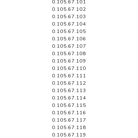
0.105.67.101
0.105.67.102
0.105.67.103
0.105.67.104
0.105.67.105
0.105.67.106
0.105.67.107
0.105.67.108
0.105.67.109
0.105.67.110
0.105.67.111
0.105.67.112
0.105.67.113
0.105.67.114
0.105.67.115
0.105.67.116
0.105.67.117
0.105.67.118
0.105.67.119