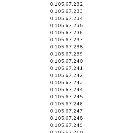
0.105.67.232
0.105.67.233
0.105.67.234
0.105.67.235
0.105.67.236
0.105.67.237
0.105.67.238
0.105.67.239
0.105.67.240
0.105.67.241
0.105.67.242
0.105.67.243
0.105.67.244
0.105.67.245
0.105.67.246
0.105.67.247
0.105.67.248
0.105.67.249
0.105.67.250