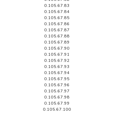
0.105.67.83
0.105.67.84
0.105.67.85
0.105.67.86
0.105.67.87
0.105.67.88
0.105.67.89
0.105.67.90
0.105.67.91
0.105.67.92
0.105.67.93
0.105.67.94
0.105.67.95
0.105.67.96
0.105.67.97
0.105.67.98
0.105.67.99
0.105.67.100